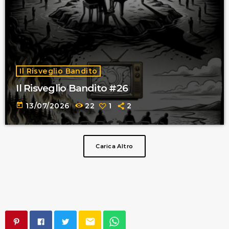
Il Risveglio Bandito
Il Risveglio Bandito #26
today
13/07/2026
22
1
2
Carica Altro
email