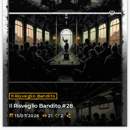
Il Risveglio Bandito
Il Risveglio Bandito #28
today
15/07/2026
21
2