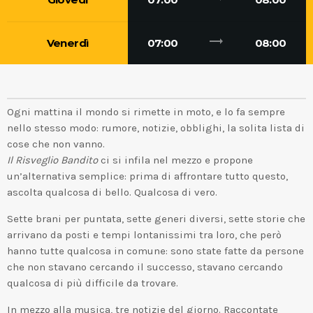
trending_flat
Venerdì
07:00
08:00
Ogni mattina il mondo si rimette in moto, e lo fa sempre
nello stesso modo: rumore, notizie, obblighi, la solita lista di
cose che non vanno.
Il Risveglio Bandito
ci si infila nel mezzo e propone
un’alternativa semplice: prima di affrontare tutto questo,
ascolta qualcosa di bello. Qualcosa di vero.
Sette brani per puntata, sette generi diversi, sette storie che
arrivano da posti e tempi lontanissimi tra loro, che però
hanno tutte qualcosa in comune: sono state fatte da persone
che non stavano cercando il successo, stavano cercando
qualcosa di più difficile da trovare.
In mezzo alla musica, tre notizie del giorno. Raccontate