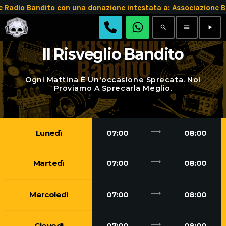
adio Bandito con una donazione intestata a: Associazione 
search
menu
play_arrow
Il Risveglio Bandito
Ogni Mattina È Un'occasione Sprecata. Noi
Proviamo A Sprecarla Meglio.
trending_flat
Lunedì
07:00
08:00
trending_flat
Martedì
07:00
08:00
trending_flat
Mercoledì
07:00
08:00
trending_flat
Giovedì
07:00
08:00