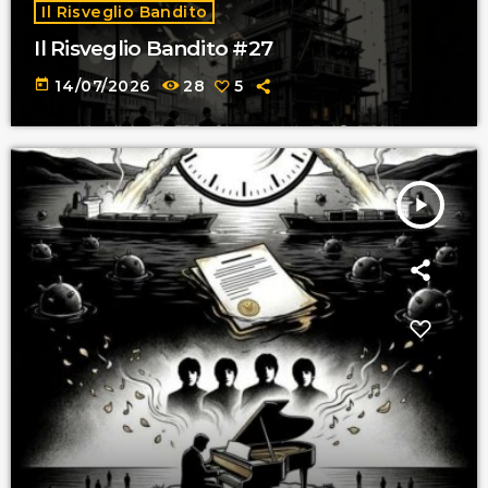
Il Risveglio Bandito
Il Risveglio Bandito #27
today
14/07/2026
28
5
play_arrow