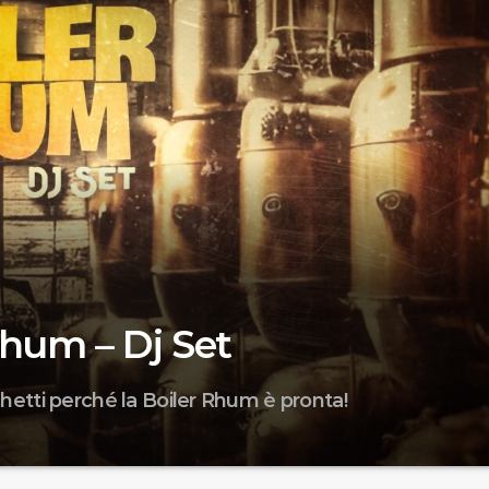
Rhum – Dj Set
chetti perché la Boiler Rhum è pronta!
... Il sabato sera musicale di RadioBandito, fraseggi vinilici, mix
or. Preparate i cicchetti perché la BOILER RHUM è pronta! Dj dell