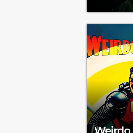
L'ultima generazio
coinvolgono clima e
Weirdo