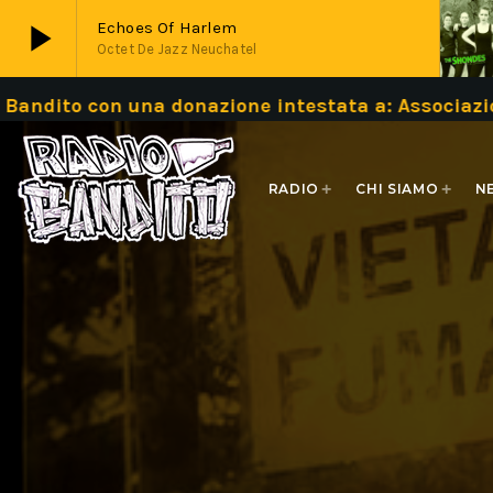
play_arrow
Echoes Of Harlem
Octet De Jazz Neuchatel
onazione intestata a: Associazione Bandito IBA
play_arrow
Live
RADIO
CHI SIAMO
N