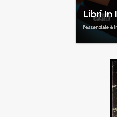
Libri In 
l’essenziale è in
Capiamo un attimo 
Regione Piemonte pe
incuriosiscono perc
tutto.