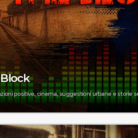
 Block
azioni positive, cinema, suggestioni urbane e storie s
 non andrà in onda Replica Puntata 48 Due ore di vibrazioni pos
ranzum: dalle sonorità funky anni 60, passando per soul, reggae,
hiacchiere cinematografiche, FreeFlow e suggestioni urbane. Il 
alità in movimento, storie senza frontiere tra finzione e realtà. 
l'umanità cresciuti a suon di musica a cavallo tra […]