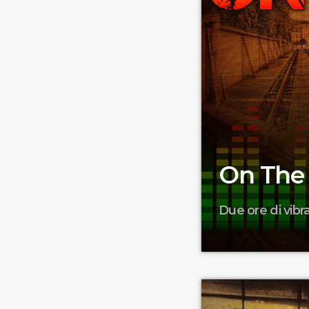
On The
Due ore di vibr
La puntata di oggi
chiacchiere post p
hip hop e d'n'b; c
spazio vivo di soci
rappresentanti del