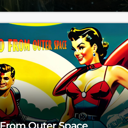
ne mostra i suoi intenti, attirare attenzione pubblica verso i te
 crisi del mercato del lavoro, psicosi sociali e inedite forme di
 From Outer Space