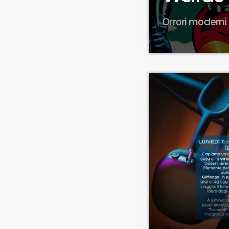
Orrori moderni 
lontane.
OLTRE LO STATO EDI
Gli alieni sfiorano
continuando a fars
economica... La do
suggestioni (a)var