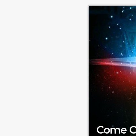
Music Bros e Hô C
Come O