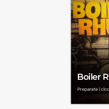
Boiler 
Preparate i cic
Fred e Fra presents
lovers del danceflo