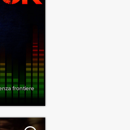
enza frontiere
itive, groove e
 rock, discofunk,
quartiere come
Cinque