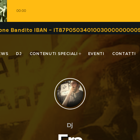
00:00
N – IT87P0503401003000000000999 oppure tramite 
EWS
DJ
CONTENUTI SPECIALI
EVENTI
CONTATTI
Dj