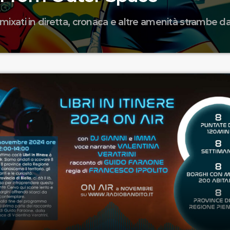
mixati in diretta, cronaca e altre amenità strambe da
TION - CAPITOLO 2 - Sessantase77esima puntata in diretta dallo
 la nostra galassia e intercettano le sperimentali trasmissioni so
i domande su questi loschi esseri quasi senzienti dalla limita
manda è sempre la stessa: salveranno il pianeta terra dai govern
ie, sempre sulla stessa base In omaggio un salvataggio bancari