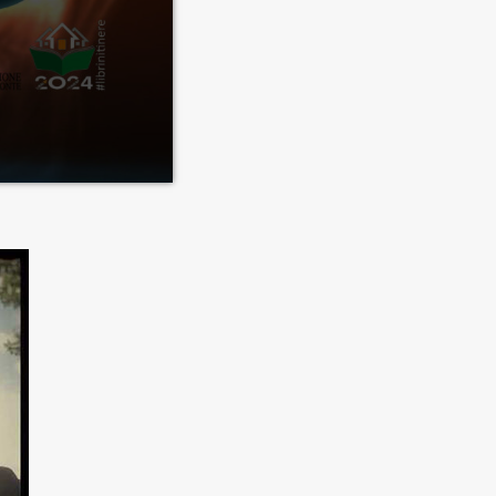
e 8 paesini della
iccoli e più ci
mo il cuore di