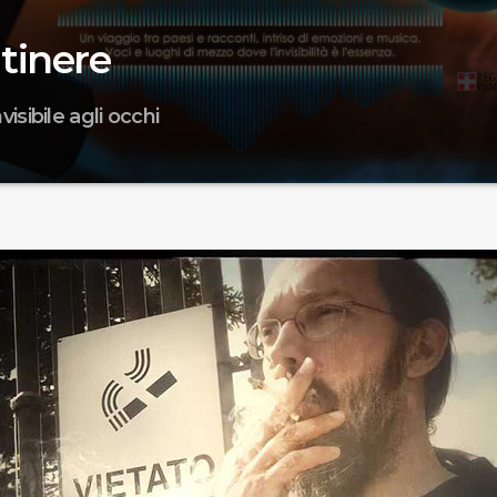
Itinere
visibile agli occhi
cos'è Libri In Itinere è cosa ci fa on air. Siamo andati a scovar
r conoscerne il territorio, gli abitanti e le curiosità. Più sono p
hé se l'essenziale è invisibile agli occhi, allora è lì che trovere