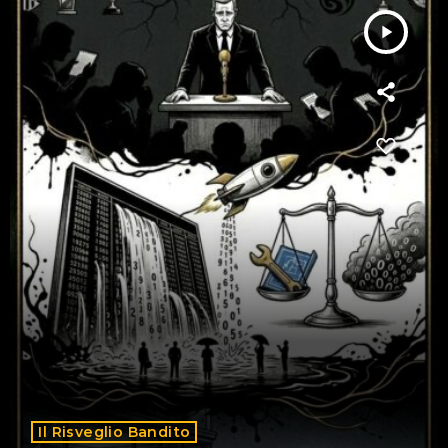
play_arrow
Il Risveglio Bandito