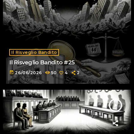
Il Risveglio Bandito
Il Risveglio Bandito #25
today
26/06/2026
50
4
2
play_arrow