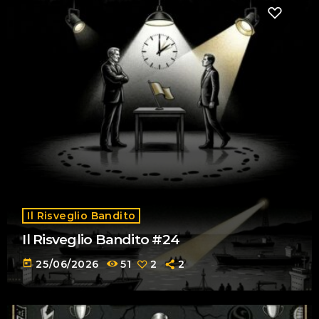
Il Risveglio Bandito
Il Risveglio Bandito #24
today
25/06/2026
51
2
2