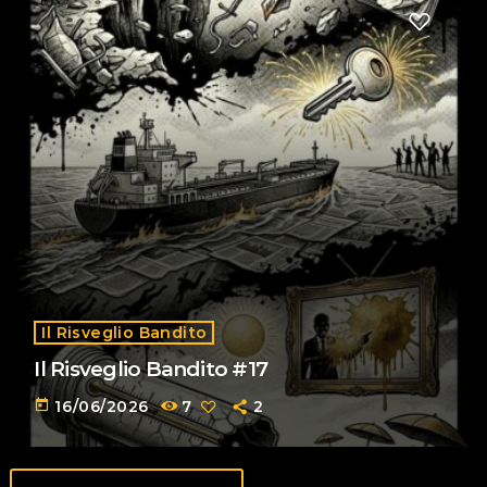
Il Risveglio Bandito
Il Risveglio Bandito #17
today
16/06/2026
7
2