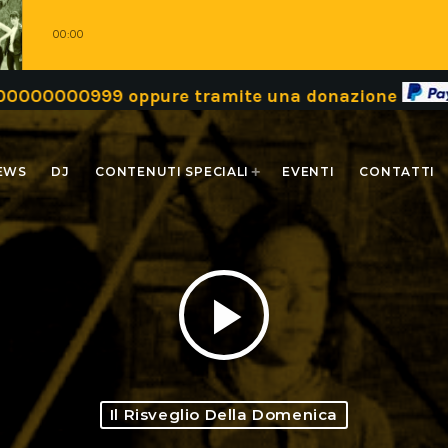
00:00
0999 oppure tramite una donazione
Grazi
EWS
DJ
CONTENUTI SPECIALI
EVENTI
CONTATTI
play_arrow
Il Risveglio Della Domenica