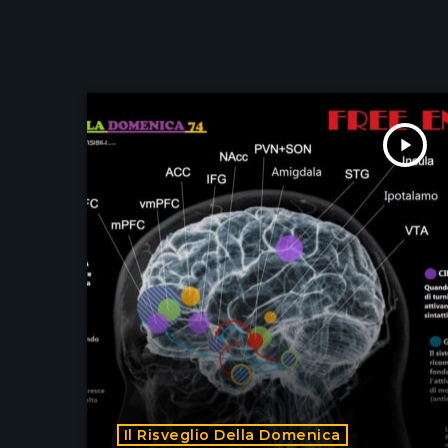
play_arrow
Il Risveglio Della Domenica