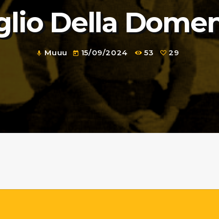
eglio Della Dome
Muuu
15/09/2024
53
29
mic
today