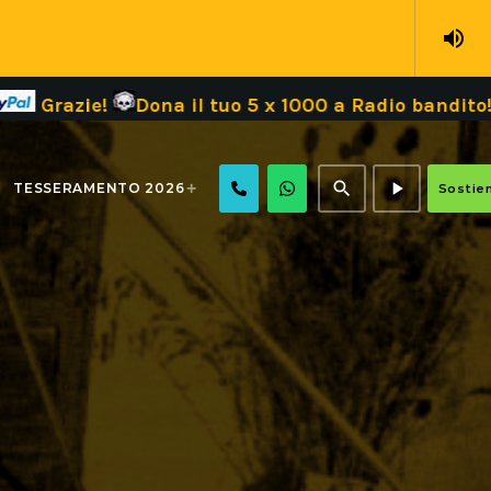
volume_up
e!
Dona il tuo 5 x 1000 a Radio bandito! CF 9788
search
play_arrow
TESSERAMENTO 2026
Sostien