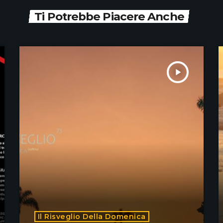
Ti Potrebbe Piacere Anche
play_arrow
Il Risveglio Della Domenica