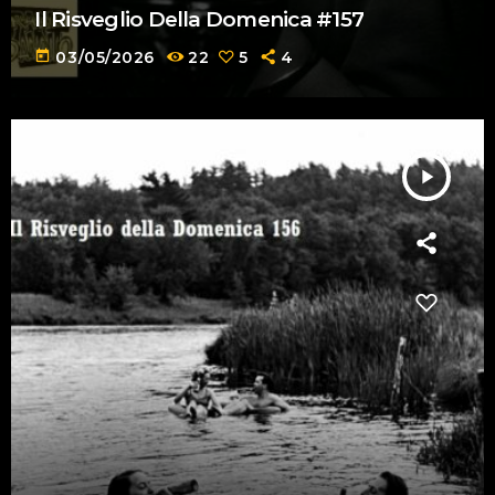
Il Risveglio Della Domenica #157
today
03/05/2026
22
5
4
play_arrow