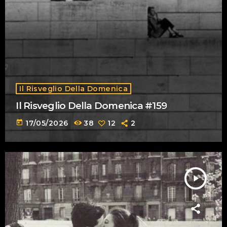
Il Risveglio Della Domenica
Il Risveglio Della Domenica #159
today
17/05/2026
38
12
2
play_arrow