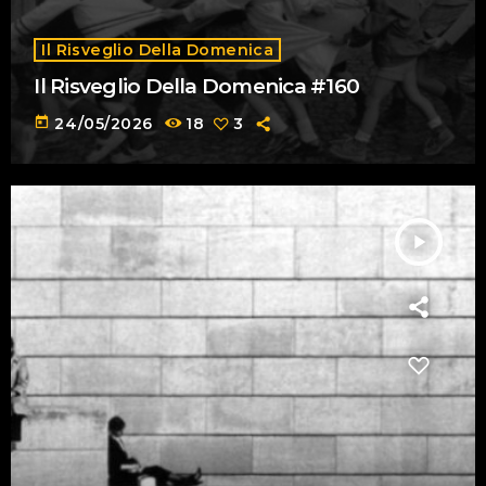
Il Risveglio Della Domenica
Il Risveglio Della Domenica #160
today
24/05/2026
18
3
play_arrow