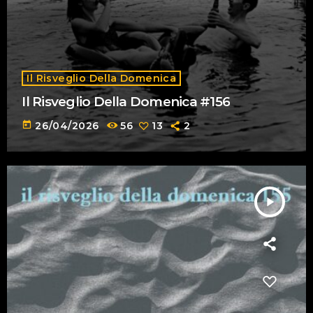
Il Risveglio Della Domenica
Il Risveglio Della Domenica #156
today
26/04/2026
56
13
2
play_arrow