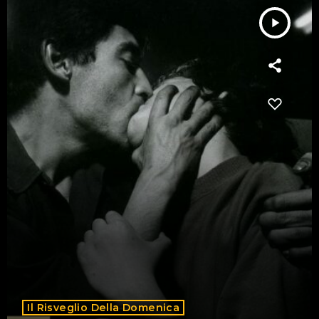
play_arrow
Il Risveglio Della Domenica