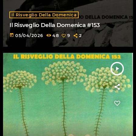
Il Risveglio Della Domenica
Il Risveglio Della Domenica #153
today
05/04/2026
48
9
2
play_arrow