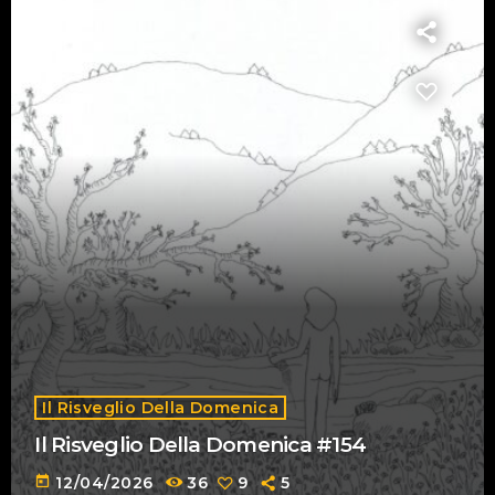
Il Risveglio Della Domenica
Il Risveglio Della Domenica #154
today
12/04/2026
36
9
5