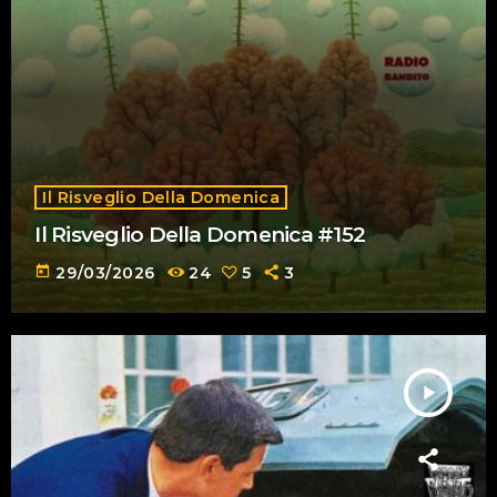
Il Risveglio Della Domenica
Il Risveglio Della Domenica #152
today
29/03/2026
24
5
3
play_arrow