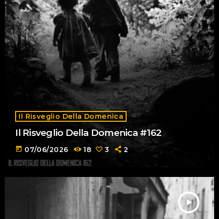
Il Risveglio Della Domenica
Il Risveglio Della Domenica #162
today
07/06/2026
18
3
2
play_arrow