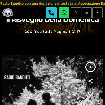
 Bandito con una donazione intestata a: Associazione Band
search
menu
play_arrow
Il Risveglio Della Domenica
200 Risultati / Pagina 1 Di 17
play_arrow