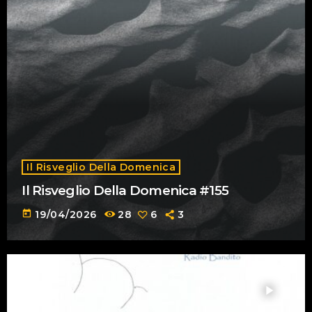
Il Risveglio Della Domenica
Il Risveglio Della Domenica #155
today
19/04/2026
28
6
3
play_arrow