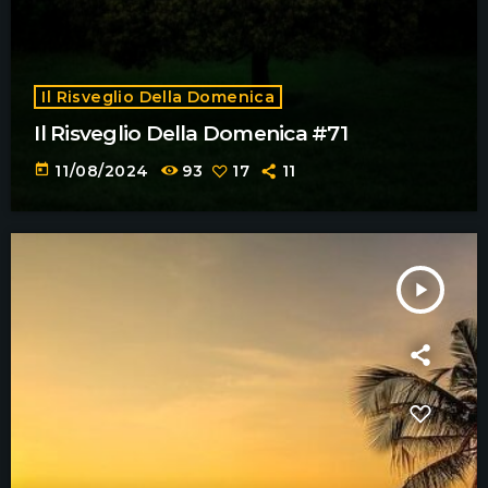
Il Risveglio Della Domenica
Il Risveglio Della Domenica #71
today
11/08/2024
93
17
11
play_arrow