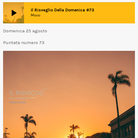
play_arrow
Il Risveglio Della Domenica #73
Muuu
Domenica 25 agosto
Puntata numero 73