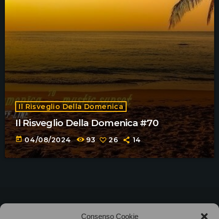
Il Risveglio Della Domenica
Il Risveglio Della Domenica #70
today
04/08/2024
93
26
14
©2025
Associazione Bandito • CF 97882400019 •
Consenso Cookie