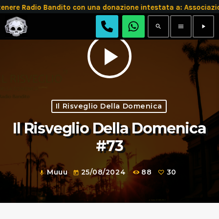
e Radio Bandito con una donazione intestata a: Associazion
search
menu
play_arrow
play_arrow
Il Risveglio Della Domenica
Il Risveglio Della Domenica
#73
Muuu
25/08/2024
88
30
mic
today