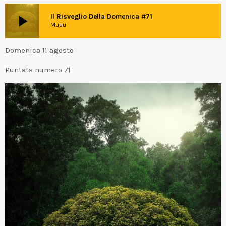
play_arrow
Il Risveglio Della Domenica #71
Muuu
Domenica 11 agosto
Puntata numero 71