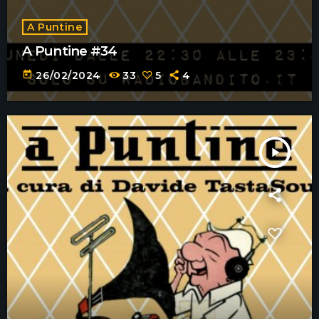
A Puntine
A Puntine #34
today
26/02/2024
33
5
4
play_arrow