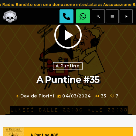
Radio Bandito con una donazione intestata a: Associazione 
search
menu
play_arrow
play_arrow
A Puntine
A Puntine #35
Davide Fiorini
04/03/2024
35
7
mic
today
A Puntine #35