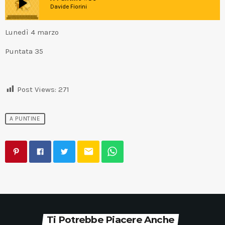
play_arrow
Davide Fiorini
Lunedì 4 marzo
Puntata 35
Post Views:
271
A PUNTINE
email
Ti Potrebbe Piacere Anche