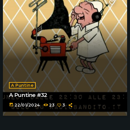
A Puntine
A Puntine #32
today
22/01/2024
23
3