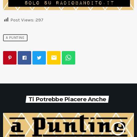
Post Views:
297
A PUNTINE
email
Ti Potrebbe Piacere Anche
play_arrow