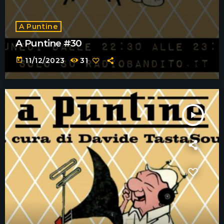
A Puntine
A Puntine #30
today
11/12/2023
31
play_arrow