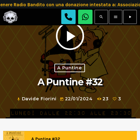
e Radio Bandito con una donazione intestata a: Associazio
search
menu
play_arrow
play_arrow
A Puntine
A Puntine #32
Davide Fiorini
22/01/2024
23
3
mic
today
A Puntine #32