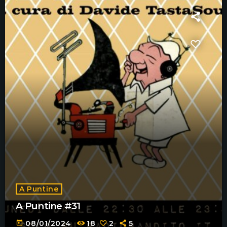
A Puntine
A Puntine #31
today
08/01/2024
18
2
5