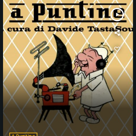
play_arrow
A Puntine