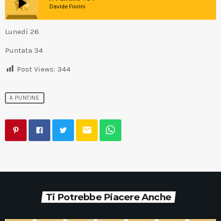
play_arrow
Davide Fiorini
Lunedì 26
Puntata 34
Post Views:
344
A PUNTINE
email
Ti Potrebbe Piacere Anche