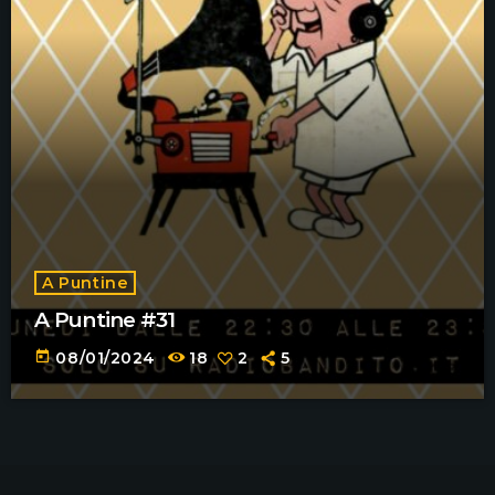
A Puntine
A Puntine #31
today
08/01/2024
18
2
5