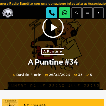
e Radio Bandito con una donazione intestata a: Associazio
search
menu
play_arrow
play_arrow
A Puntine
A Puntine #34
Davide Fiorini
26/02/2024
33
5
mic
today
A Puntine #34