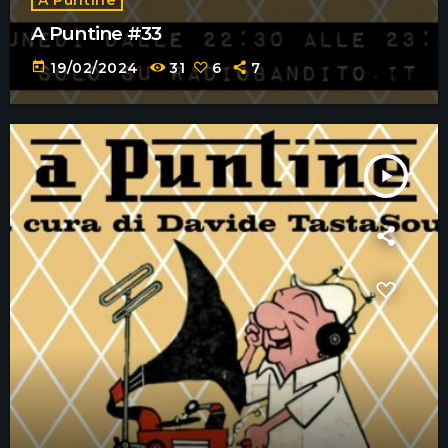
A Puntine #33
today
19/02/2024
31
6
7
play_arrow