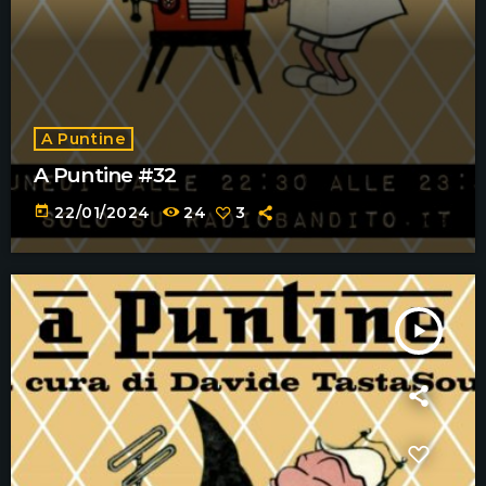
A Puntine
A Puntine #32
today
22/01/2024
24
3
play_arrow