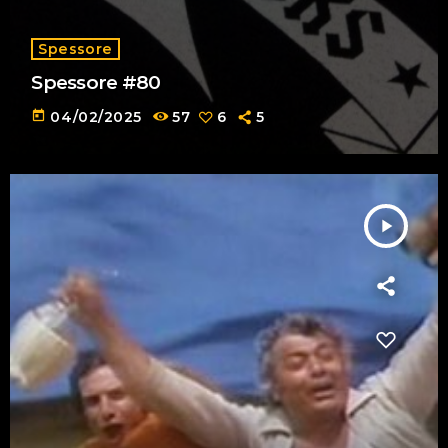
Spessore
Spessore #80
today
04/02/2025
57
6
5
play_arrow