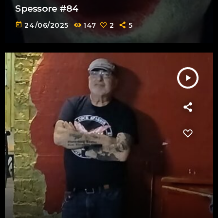
Spessore #84
today
24/06/2025
147
2
5
play_arrow