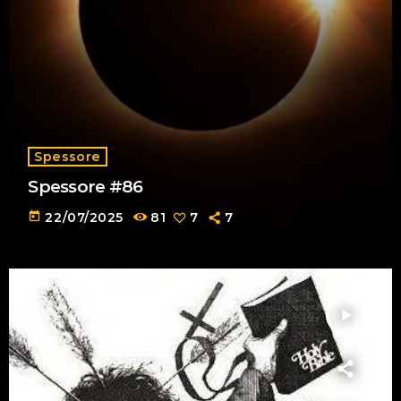
Spessore
Spessore #86
today
22/07/2025
81
7
7
play_arrow