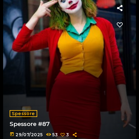
Spessore
Spessore #87
today
29/07/2025
53
3