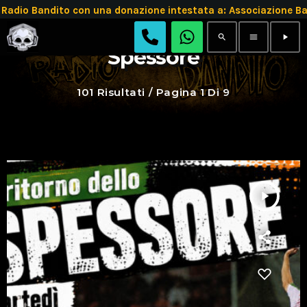
Bandito con una donazione intestata a: Associazione Bandi
search
menu
play_arrow
Spessore
101 Risultati / Pagina 1 Di 9
play_arrow