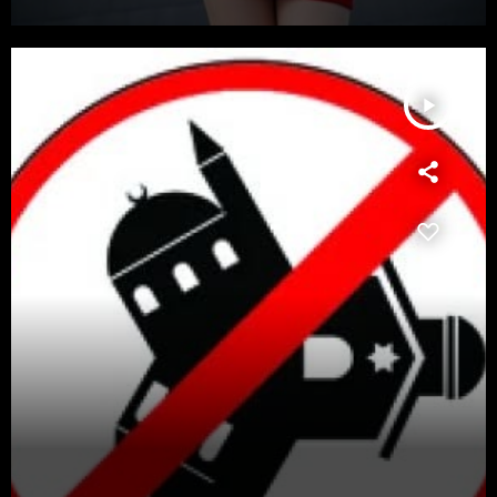
play_arrow