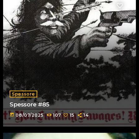
Spessore
Spessore #85
today
08/07/2025
107
15
14