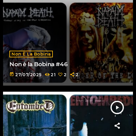
Non È La Bobina
Non è la Bobina #46
today
27/07/2025
21
2
2
play_arrow