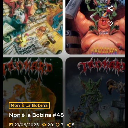
Non È La Bobina
Non è la Bobina #48
today
21/09/2025
20
3
5