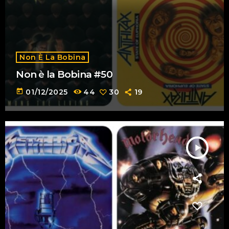
Non È La Bobina
Non è la Bobina #50
today
01/12/2025
44
30
19
play_arrow