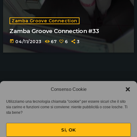
Zamba Groove Connection
Zamba Groove Connection #33
today
04/11/2023
67
6
3
©2025
Associazione Bandito • CF 97882400019 •
Consenso Cookie
Privacy Policy
•
Cookie Policy (UE)
• Protocollo
Utilizziamo una tecnologia chiamata "cookie" per essere sicuri che il sito
sia carino e funzioni come si conviene: niente pubblicità o cose losche. Ti
sta bene?
SIAE 7425
Si, OK