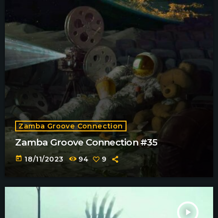
Zamba Groove Connection
Zamba Groove Connection #35
today
18/11/2023
94
9
play_arrow