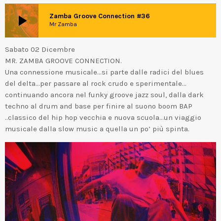
play_arrow
Zamba Groove Connection #36
Mr Zamba
Sabato 02 Dicembre
MR. ZAMBA GROOVE CONNECTION.
Una connessione musicale…si parte dalle radici del blues
del delta…per passare al rock crudo e sperimentale…
continuando ancora nel funky groove jazz soul, dalla dark
techno al drum and base per finire al suono boom BAP
..classico del hip hop vecchia e nuova scuola…un viaggio
musicale dalla slow music a quella un po’ più spinta.