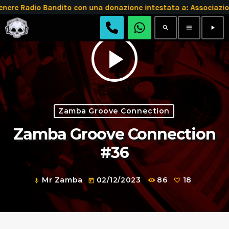
 Radio Bandito con una donazione intestata a: Associazion
search
menu
play_arrow
play_arrow
Zamba Groove Connection
Zamba Groove Connection
#36
Mr Zamba
02/12/2023
86
18
mic
today