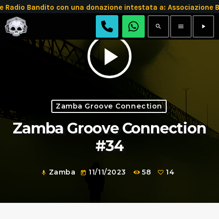
adio Bandito con una donazione intestata a: Associazione 
search
menu
play_arrow
play_arrow
Zamba Groove Connection
Zamba Groove Connection
#34
Zamba
11/11/2023
58
14
mic
today