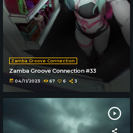
Zamba Groove Connection
Zamba Groove Connection #33
today
04/11/2023
67
6
3
play_arrow