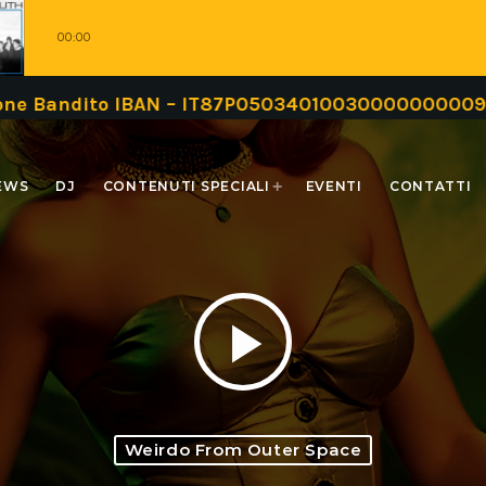
00:00
to IBAN – IT87P0503401003000000000999 oppure tr
EWS
DJ
CONTENUTI SPECIALI
EVENTI
CONTATTI
play_arrow
Weirdo From Outer Space