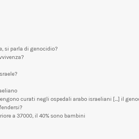
e, si parla di genocidio?
avvivenza?
Israele?
aeliano
ngono curati negli ospedali arabo israeliani […] il geno
ifendersi?
eriore a 37000, il 40% sono bambini