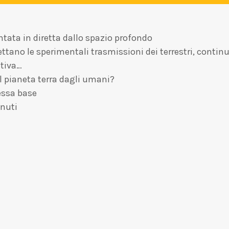
ta in diretta dallo spazio profondo
rcettano le sperimentali trasmissioni dei terrestri, conti
itiva…
l pianeta terra dagli umani?
tessa base
nuti