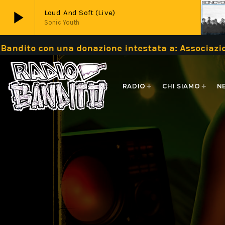
play_arrow
Loud And Soft (live)
Sonic Youth
n una donazione intestata a: Associazione Bandi
play_arrow
Live
RADIO
CHI SIAMO
N