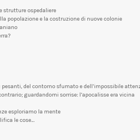
e strutture ospedaliere
lla popolazione e la costruzione di nuove colonie
raniano
erra?
i pesanti, del contorno sfumato e dell’impossibile atten
ontrario; guardandomi sorrise: l’apocalisse era vicina
uenze esploriamo la mente
ifica le cose…