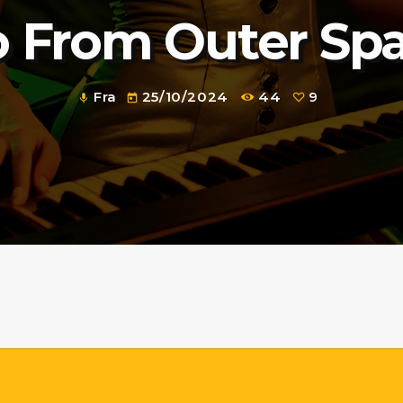
 From Outer Sp
Fra
25/10/2024
44
9
mic
today