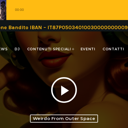
00:00
 IBAN – IT87P0503401003000000000999 oppure tra
EWS
DJ
CONTENUTI SPECIALI
EVENTI
CONTATTI
play_arrow
Weirdo From Outer Space