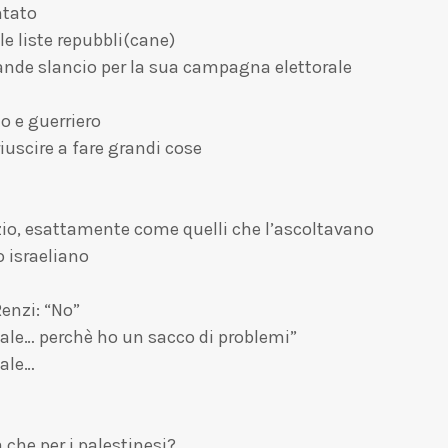
ntato
le liste repubbli(cane)
ande slancio per la sua campagna elettorale
o e guerriero
iuscire a fare grandi cose
io, esattamente come quelli che l’ascoltavano
o israeliano
enzi: “No”
male… perchè ho un sacco di problemi”
uale…
 che per i palestinesi?