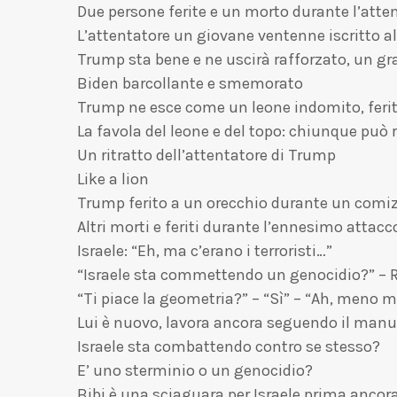
Due persone ferite e un morto durante l’atte
L’attentatore un giovane ventenne iscritto al
Trump sta bene e ne uscirà rafforzato, un gr
Biden barcollante e smemorato
Trump ne esce come un leone indomito, ferit
La favola del leone e del topo: chiunque può r
Un ritratto dell’attentatore di Trump
Like a lion
Trump ferito a un orecchio durante un comiz
Altri morti e feriti durante l’ennesimo attacc
Israele: “Eh, ma c’erano i terroristi…”
“Israele sta commettendo un genocidio?” – R
“Ti piace la geometria?” – “Sì” – “Ah, meno 
Lui è nuovo, lavora ancora seguendo il man
Israele sta combattendo contro se stesso?
E’ uno sterminio o un genocidio?
Bibi è una sciaguara per Israele prima ancora