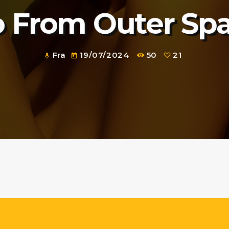
 From Outer Sp
Fra
19/07/2024
50
21
mic
today