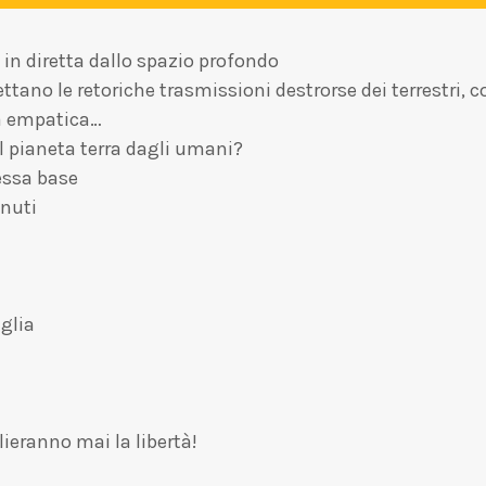
n diretta dallo spazio profondo
cettano le retoriche trasmissioni destrorse dei terrestri
tà empatica…
l pianeta terra dagli umani?
tessa base
inuti
glia
ieranno mai la libertà!