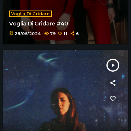
Voglia Di Gridare
Voglia Di Gridare #40
today
29/05/2024
79
11
6
play_arrow