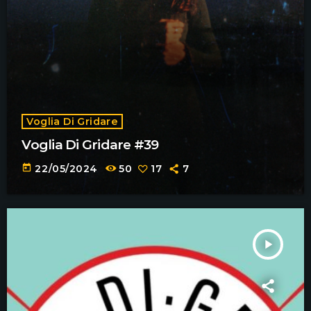
Voglia Di Gridare
Voglia Di Gridare #39
today
22/05/2024
50
17
7
play_arrow