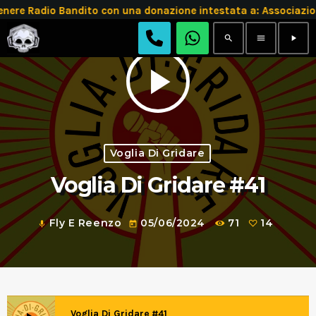
 Radio Bandito con una donazione intestata a: Associazion
search
menu
play_arrow
play_arrow
Voglia Di Gridare
Voglia Di Gridare #41
Fly E Reenzo
05/06/2024
71
14
mic
today
Voglia Di Gridare #41