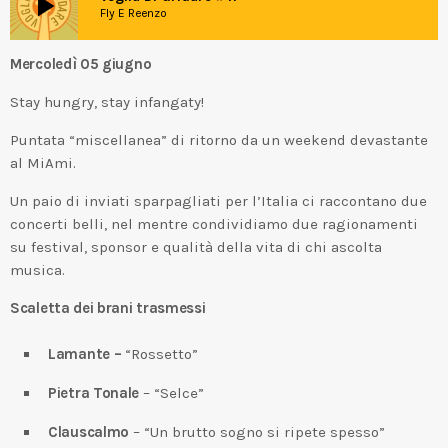
play_arrow
Fly E Reenzo
Mercoledì 05 giugno
Stay hungry, stay infangaty!
Puntata “miscellanea” di ritorno da un weekend devastante
al MiAmi.
Un paio di inviati sparpagliati per l’Italia ci raccontano due
concerti belli, nel mentre condividiamo due ragionamenti
su festival, sponsor e qualità della vita di chi ascolta
musica.
Scaletta dei brani trasmessi
Lamante –
“Rossetto”
Pietra Tonale
– “Selce”
Clauscalmo
– “Un brutto sogno si ripete spesso”