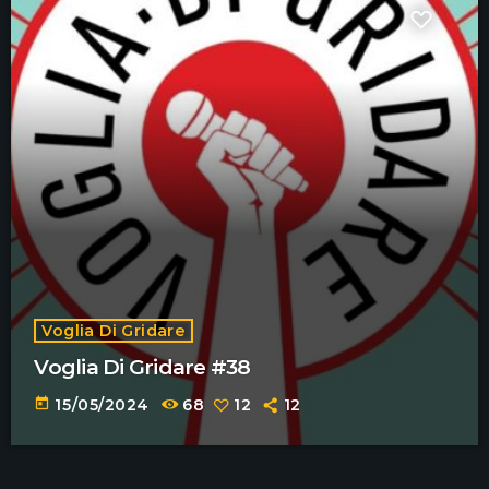
Voglia Di Gridare
Voglia Di Gridare #38
today
15/05/2024
68
12
12