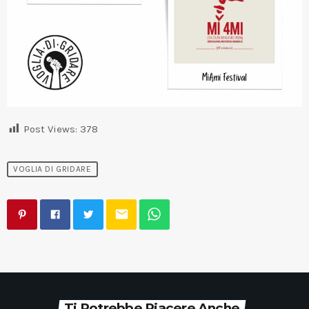
Post Views:
378
VOGLIA DI GRIDARE
email
Ti Potrebbe Piacere Anche