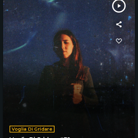
play_arrow
Voglia Di Gridare