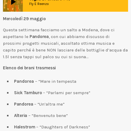
play_arrow
Fly E Reenzo
Mercoledì 29 maggio
Questa settimana facciamo un salto a Modena, dove ci
aspettano le
Pandorea
, con cui abbiamo discusso di
prossimi progetti musicali, ascoltato ottima musica e
capito perché è bene NON lasciare delle bottiglie d’acqua da
1.5l senza tappi sul palco su cui si suona…
Elenco dei brani trasmessi
Pandorea
– “Mare in tempesta
Sick Tamburo
– “Parlami per sempre”
Pandorea
– “Un’altra me”
Alteria
– “Benvenuto bene”
Halestrom
– “Daughters of Darkness”