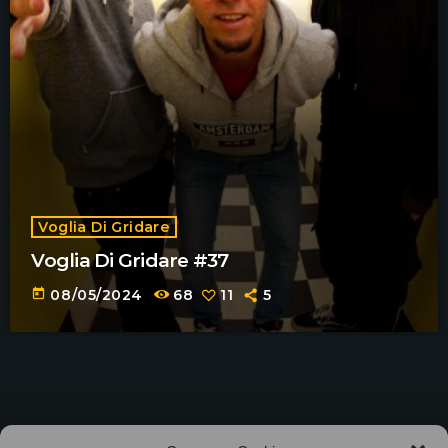
Voglia Di Gridare
Voglia Di Gridare #37
today
08/05/2024
68
11
5
©2025
Associazione Bandito • CF 97882400019 •