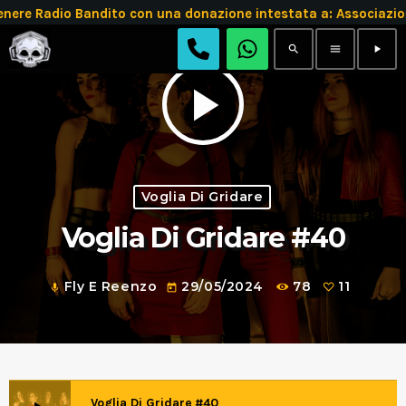
 Radio Bandito con una donazione intestata a: Associazion
search
menu
play_arrow
play_arrow
Voglia Di Gridare
Voglia Di Gridare #40
Fly E Reenzo
29/05/2024
78
11
mic
today
Voglia Di Gridare #40