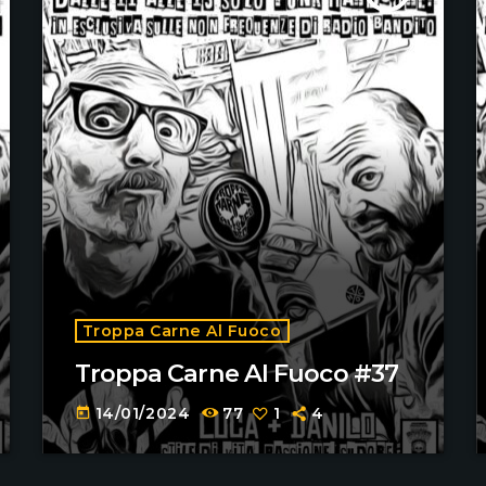
Troppa Carne Al Fuoco
Troppa Carne Al Fuoco #37
14/01/2024
77
1
4
today