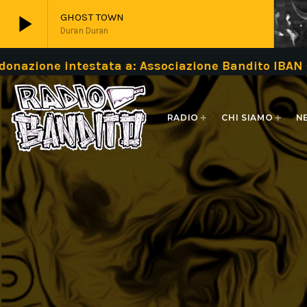
play_arrow
GHOST TOWN
Duran Duran
ntestata a: Associazione Bandito IBAN – IT87P05
play_arrow
Live
RADIO
CHI SIAMO
N