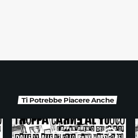
Ti Potrebbe Piacere Anche
play_arrow