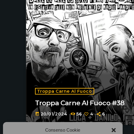
Troppa Carne Al Fuoco
Troppa Carne Al Fuoco #38
20/01/2024
56
4
6
today
Consenso Cookie