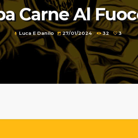
pa Carne Al Fuoc
Luca E Danilo
27/01/2024
32
3
mic
today