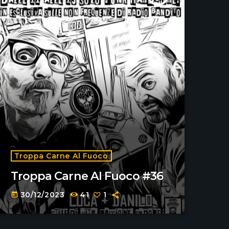
Troppa Carne Al Fuoco
Troppa Carne Al Fuoco #36
30/12/2023
41
1
today