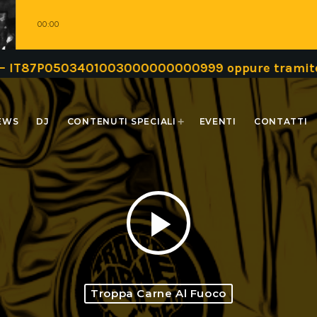
00:00
03401003000000000999 oppure tramite una donazi
EWS
DJ
CONTENUTI SPECIALI
EVENTI
CONTATTI
play_arrow
Troppa Carne Al Fuoco