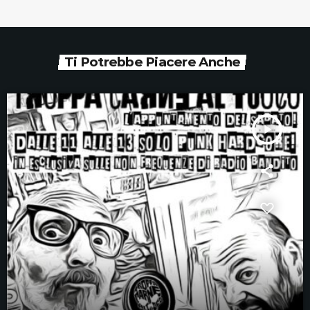
Ti Potrebbe Piacere Anche
play_arrow