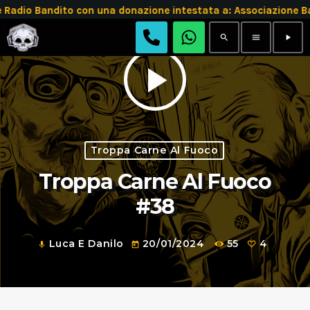
Radio Bandito con una donazione intestata a: Associazione
search
menu
play_arrow
play_arrow
Troppa Carne Al Fuoco
Troppa Carne Al Fuoco
#38
Luca E Danilo
20/01/2024
55
4
mic
today