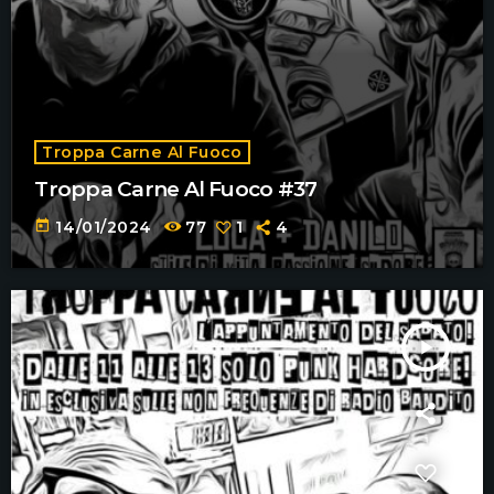
Troppa Carne Al Fuoco
Troppa Carne Al Fuoco #37
today
14/01/2024
77
1
4
play_arrow