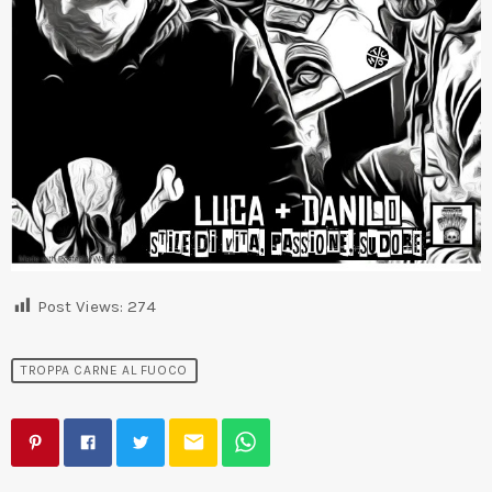
Post Views:
274
TROPPA CARNE AL FUOCO
email