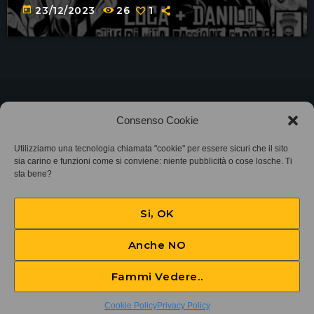
today
23/12/2023
26
1
©2025
Associazione Bandito • CF 97882400019 •
Consenso Cookie
Privacy Policy
•
Cookie Policy (UE)
• Protocollo
Utilizziamo una tecnologia chiamata "cookie" per essere sicuri che il sito
sia carino e funzioni come si conviene: niente pubblicità o cose losche. Ti
SIAE 7425
sta bene?
Si, OK
Anche NO
Fammi Vedere..
Hey listen
play_arrow
keyboard_arrow_right
Cookie Policy
Privacy Policy
Vanarin