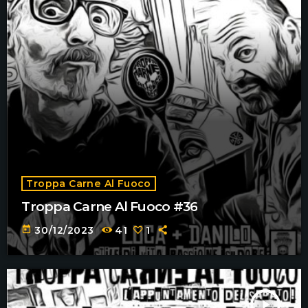
Troppa Carne Al Fuoco
Troppa Carne Al Fuoco #36
today
30/12/2023
41
1
play_arrow