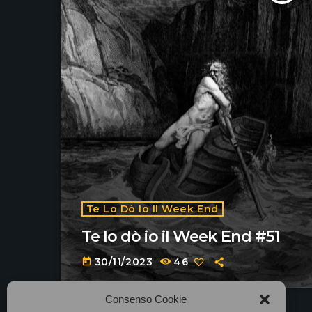
Te Lo Dò Io Il Week End
Te lo dò io il Week End #51
30/11/2023
46
today
Consenso Cookie