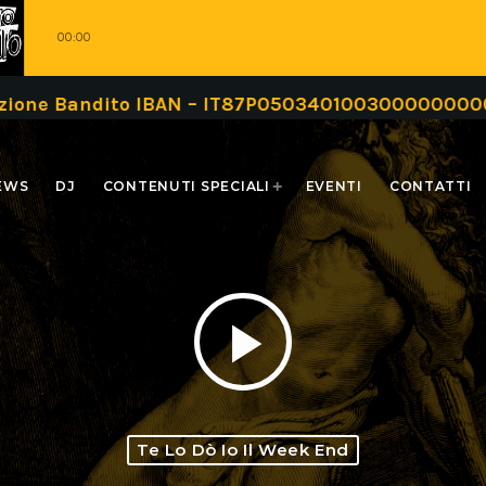
00:00
ndito IBAN – IT87P0503401003000000000999 oppur
EWS
DJ
CONTENUTI SPECIALI
EVENTI
CONTATTI
play_arrow
Te Lo Dò Io Il Week End