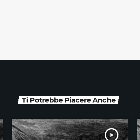
Ti Potrebbe Piacere Anche
play_arrow