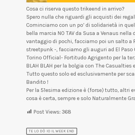
Cosa ci riserva questo trikeend in arrivo?
Spero nulla che riguardi gli acquisti dei rega
Cominciamo con un po’ di solidarietà in quel
bella marcia NO TAV da Susa a Venaus nella da
vantaggio di pochi, facciamo poi un salto a R
streetpunk -, facciamo gli auguri ad El Pas
Torino Official- Fortitudo Agrigento per la t
BLAH BLAH per la bolgia con The Casualties e 
Tutto questo solo ed esclusivamente per sc
Bandito !
Per la 51esima edizione è (forse) tutto, altri
cosa è certa, sempre e solo Naturalmente Grad
Post Views:
368
TE LO DÒ IO IL WEEK END