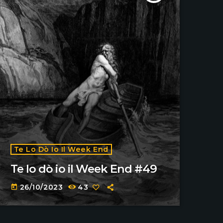
Te Lo Dò Io Il Week End
Te lo dò io il Week End #49
26/10/2023
43
today