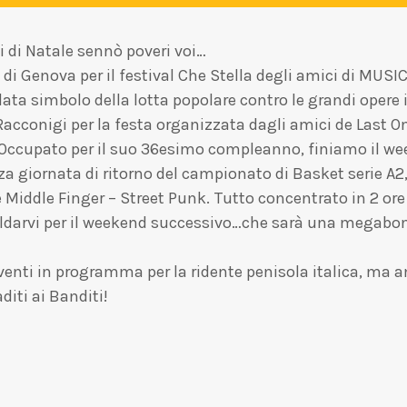
li di Natale sennò poveri voi…
 di Genova per il festival Che Stella degli amici di MU
ta simbolo della lotta popolare contro le grandi opere inu
acconigi per la festa organizzata dagli amici de Last On
o Occupato per il suo 36esimo compleanno, finiamo il 
erza giornata di ritorno del campionato di Basket serie A
Middle Finger – Street Punk. Tutto concentrato in 2 ore d
aldarvi per il weekend successivo…che sarà una megab
 eventi in programma per la ridente penisola italica, ma an
iti ai Banditi!