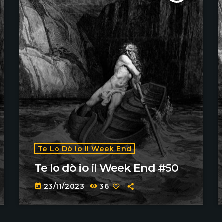
Te Lo Dò Io Il Week End
Te lo dò io il Week End #50
23/11/2023
36
today