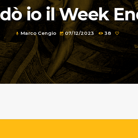
 dò io il Week E
Marco Cengio
07/12/2023
38
mic
today