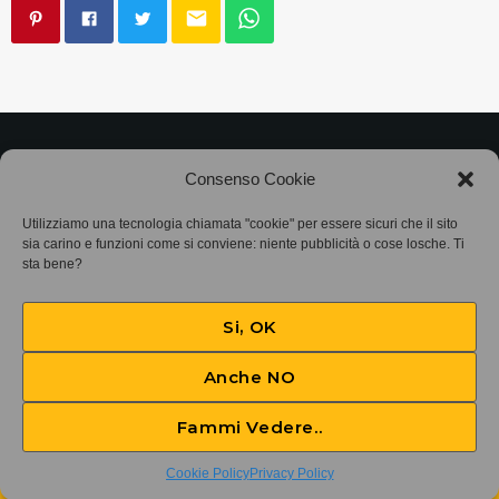
email
©2025
Associazione Bandito • CF 97882400019 •
Consenso Cookie
Privacy Policy
•
Cookie Policy (UE)
• Protocollo
Utilizziamo una tecnologia chiamata "cookie" per essere sicuri che il sito
sia carino e funzioni come si conviene: niente pubblicità o cose losche. Ti
SIAE 7425
sta bene?
Si, OK
Anche NO
Fammi Vedere..
We've Got Tonight
play_arrow
keyboard_arrow_right
Cookie Policy
Privacy Policy
Bob Seger & the Silver Bullet Band