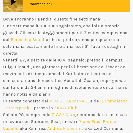
play_arrow
fraontheblock
Dove andranno i Banditi questo fine settimana?…
Fine settimana luuuuuuuunghissimo, che inizia proprio
giovedì 26 con i festeggiamenti per il 31esimo compleanno
del
Barocchio Squat
e che si protrarranno per quasi una
settimana, esattamente fino a martedì 31. Tutti i dettagli in
diretta
Venerdì 27, a partire dalle 10 vi segnalo, presso il campus
Luigi Einaudi, una giornata per la liberazione del leader del
movimento di liberazione del Kurdistan e teorico del
confederalismo democratico Abdullah Öcalan, imprigionato
dai turchi da 24 anni in regime di isolamento e di cui non si
hanno notizie da 2 anni.
In serata concerto dei
KLASSE KRIMINALE
e de
IL Complesso
– streetpunk –
presso lo
ZIGGY Club
.
Sabato 28, sempre allo
ZIGGY Club
, seratona dai ritmi soul e
in levare con Supreme Soul, i nostri
Pippo Frau
,
Enrico
Capello
aka Ramirez,
Andrea Franchino
aka Lord Cumiana,