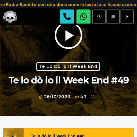
re Radio Bandito con una donazione intestata a: Associazi
search
menu
play_arrow
play_arrow
Te Lo Dò Io Il Week End
Te lo dò io il Week End #49
26/10/2023
43
today
Te lo dò io il Week End #49