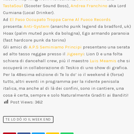
TastaSoul
(Scooter Sound Boss),
Andrea Franchino
aka Lord
Cumiana (Local Drinker).
Ad
El Paso Occupato
Troppa Carne Al Fuoco Records
presenta:
Anti-System
(anarcho punk legend da bradford, uk)
Hoax (palm muted punk da bologna), Ego armando paranoia
(fast hardcore punk da torino)
Gli amici di
A.P.S Seminiamo Principi
presentano una serata
ad alto tasso reggae presso il
Jigeenyi
: Lion D e una folta
schiera di dancehall crew, più il maestro
Luis Meamis
che si
occuperà in collaborazione di Teskio di uno show di grafica.
Per la 48esima edizione di Te lo do’ io il weekend è (forse)
tutto, altri eventi in programma per la ridente penisola
italica, ma anche al di là dei confini, sono in cantiere, una
cosa è certa, sempre e solo Naturalmente Graditi ai Banditi!
Post Views:
362
TE LO DÒ IO IL WEEK END