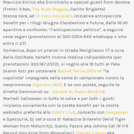
Maurizio Enrico aka Enrichiello e special guest from Genova
(Frenci Vibes,
The Rude Reggae
, Carlito Brigante)
Stessa sera, ad
El Paso Occupato
, iniziativa antispecista
benefit per i rifugi Grugno Clandestino e Futura, dalle 18:30
aperitivo e confronto: “l’antispecismo politico”, a seguire
cena vegan (prenotazioni al 320 0304 643 whatsapp o sms
entro il 27)
Domenica, dopo un pranzo in strada Revigliasco 77 a cura
delle OstiNate, benefit ricerca medica indipendente (per
prenotazioni 333.167.2372), vi voglio alle 18 tutti al Pala
Gianni Asti per sostenere
Basket Torino Official
“la
capolista” impegnata nella sesta di campionato contro la
neopromossa
Vigevano 1955
. E se non potete, seguite la
diretta (semiseria) su
I banditi di Radio Bandito
!
Martedì halloween in tutte le salse e per tutti i gusti:
iniziamo ovviamente con la serata benefit per la vostra
webradio preferita allo
ZIGGY Club
, concerto con
Boogamen
e Spessuria, Dj set a cura di Natascia Dinarello (Wild Tiger
Woman from Motorcity), Gianlu Fassio aka Johnny Cat (R’n’R
Record Hop King from Moncalieri),
Davide Fiorini
aka