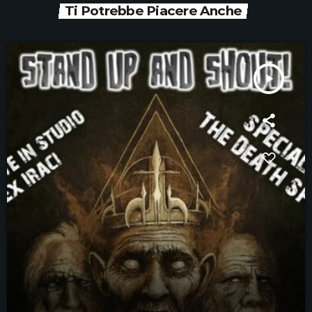
Ti Potrebbe Piacere Anche
play_arrow