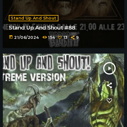
Stand Up And Shout
Stand Up And Shout #88
today
21/06/2024
154
13
9
play_arrow