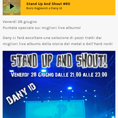
play_arrow
Stand Up And Shout #90
Boris Keglevich e Dany Id
Venerdì 28 giugno
Puntata speciale sui migliori live albums!
Dany ci farà ascoltare una selezione di pezzi tratti dai
migliori live albums della storia del metal e dell’hard rock!