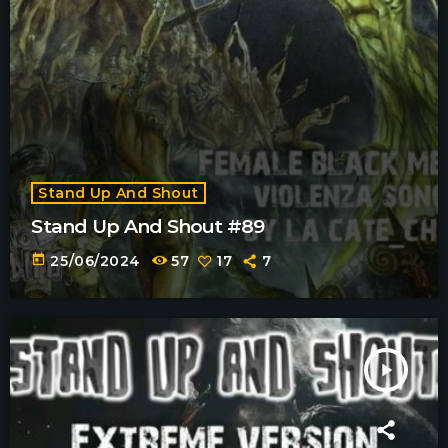
Stand Up And Shout
Stand Up And Shout #89
today
25/06/2024
57
17
7
play_arrow