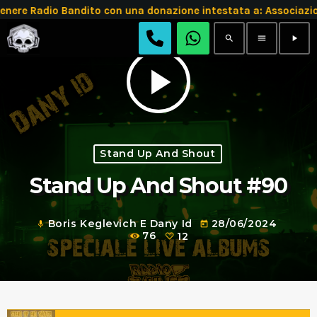
Radio Bandito con una donazione intestata a: Associazione
search
menu
play_arrow
play_arrow
Stand Up And Shout
Stand Up And Shout #90
Boris Keglevich E Dany Id
28/06/2024
mic
today
76
12