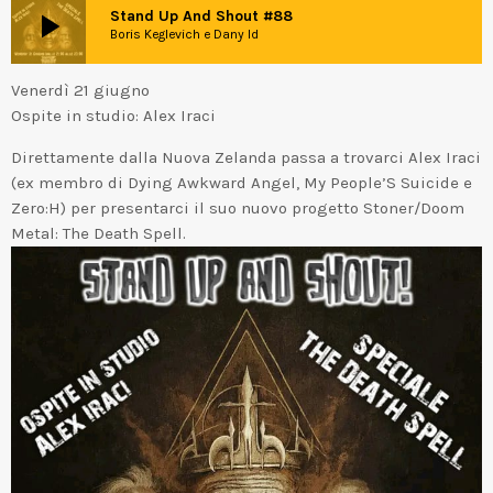
play_arrow
Stand Up And Shout #88
Boris Keglevich e Dany Id
Venerdì 21 giugno
Ospite in studio: Alex Iraci
Direttamente dalla Nuova Zelanda passa a trovarci Alex Iraci
(ex membro di Dying Awkward Angel, My People’S Suicide e
Zero:H) per presentarci il suo nuovo progetto Stoner/Doom
Metal: The Death Spell.