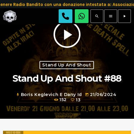
e Radio Bandito con una donazione intestata a: Associazio
search
menu
play_arrow
play_arrow
Stand Up And Shout
Stand Up And Shout #88
Boris Keglevich E Dany Id
21/06/2024
mic
today
152
13