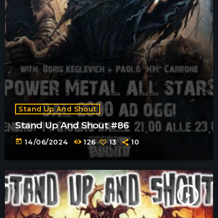
Stand Up And Shout
Stand Up And Shout #86
today
14/06/2024
126
13
10
play_arrow