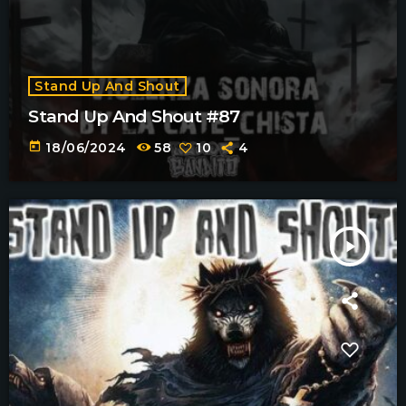
Stand Up And Shout
Stand Up And Shout #87
today
18/06/2024
58
10
4
play_arrow