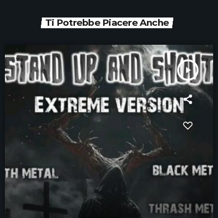
Ti Potrebbe Piacere Anche
play_arrow