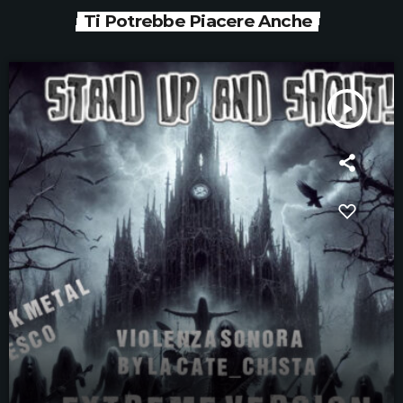
Ti Potrebbe Piacere Anche
play_arrow