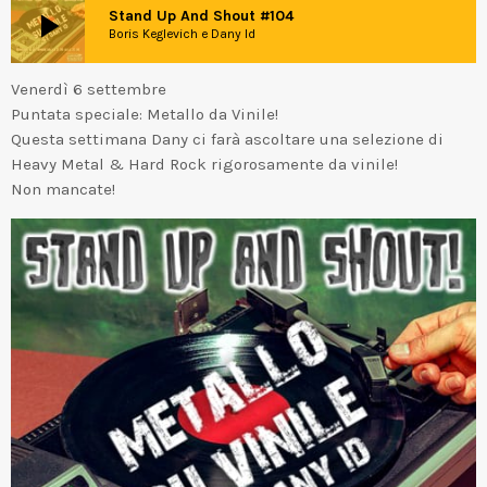
play_arrow
Stand Up And Shout #104
Boris Keglevich e Dany Id
Venerdì 6 settembre
Puntata speciale: Metallo da Vinile!
Questa settimana Dany ci farà ascoltare una selezione di
Heavy Metal & Hard Rock rigorosamente da vinile!
Non mancate!