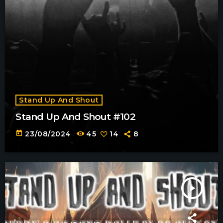
Stand Up And Shout
Stand Up And Shout #102
today
23/08/2024
45
14
8
play_arrow