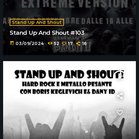
Stand Up And Shout
Stand Up And Shout #103
today
03/09/2024
52
17
16
play_arrow