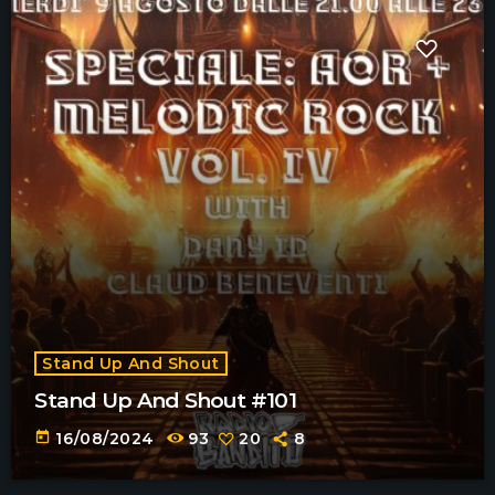
Stand Up And Shout
Stand Up And Shout #101
today
16/08/2024
93
20
8