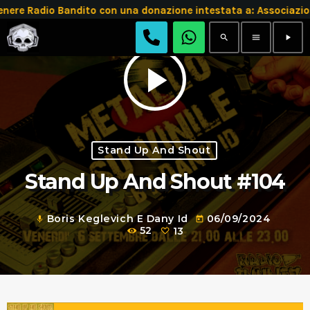
 Radio Bandito con una donazione intestata a: Associazion
search
menu
play_arrow
play_arrow
Stand Up And Shout
Stand Up And Shout #104
Boris Keglevich E Dany Id
06/09/2024
mic
today
52
13