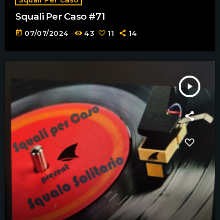
Squali Per Caso #71
today
07/07/2024
43
11
14
play_arrow