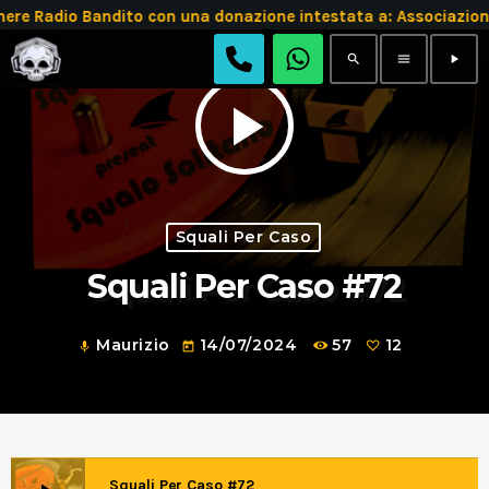
 Radio Bandito con una donazione intestata a: Associazion
search
menu
play_arrow
play_arrow
Squali Per Caso
Squali Per Caso #72
Maurizio
14/07/2024
57
12
mic
today
Squali Per Caso #72