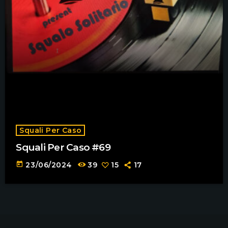
Squali Per Caso
Squali Per Caso #69
today
23/06/2024
39
15
17