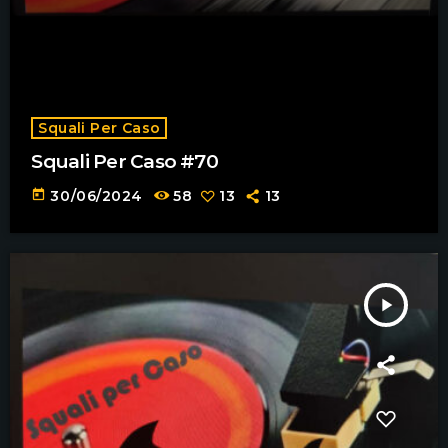
Squali Per Caso
Squali Per Caso #70
today
30/06/2024
58
13
13
play_arrow