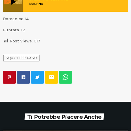
play_arrow
Maurizio
Domenica 14
Puntata 72
Post Views:
317
SQUALI PER CASO
email
Ti Potrebbe Piacere Anche