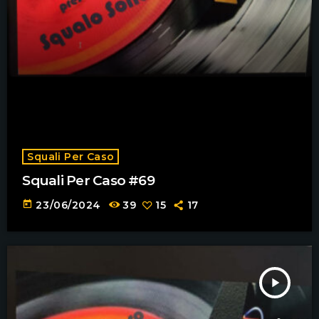
Squali Per Caso
Squali Per Caso #69
today
23/06/2024
39
15
17
play_arrow