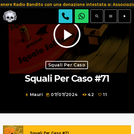
re Radio Bandito con una donazione intestata a: Associazi
search
menu
play_arrow
play_arrow
Squali Per Caso
Squali Per Caso #71
Mauri
07/07/2024
42
11
mic
today
Squali Per Caso #71