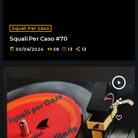
Squali Per Caso
Squali Per Caso #70
today
30/06/2024
58
13
13
play_arrow