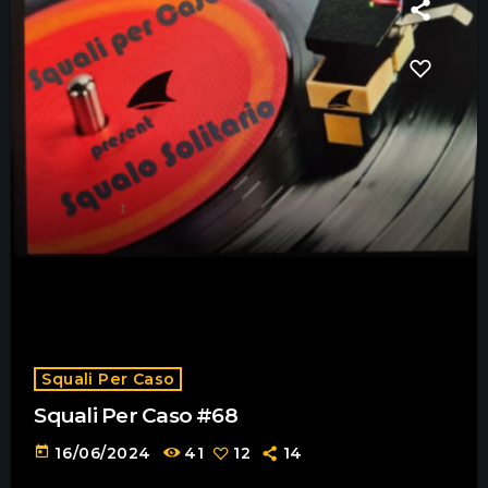
Squali Per Caso
Squali Per Caso #68
today
16/06/2024
41
12
14