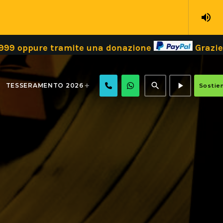
volume_up
 tramite una donazione
Grazie!
Dona il 
search
play_arrow
TESSERAMENTO 2026
Sostien