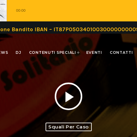
00:00
dito IBAN – IT87P0503401003000000000999 oppure
EWS
DJ
CONTENUTI SPECIALI
EVENTI
CONTATTI
play_arrow
Squali Per Caso