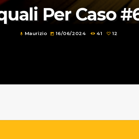
quali Per Caso #
Maurizio
16/06/2024
41
12
mic
today