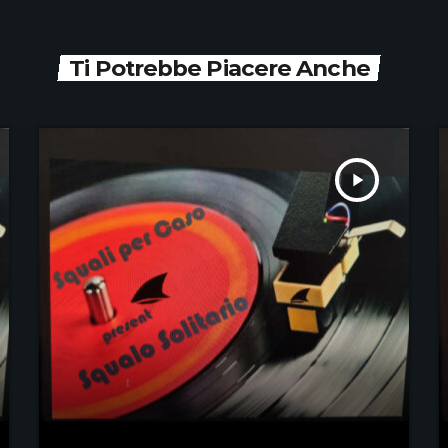
Ti Potrebbe Piacere Anche
play_arrow