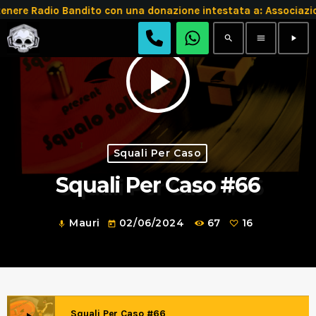
re Radio Bandito con una donazione intestata a: Associazio
search
menu
play_arrow
play_arrow
Squali Per Caso
Squali Per Caso #66
Mauri
02/06/2024
67
16
mic
today
Squali Per Caso #66