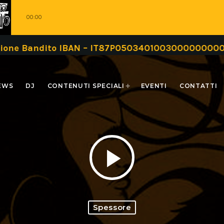
00:00
ndito IBAN – IT87P0503401003000000000999 oppure
EWS
DJ
CONTENUTI SPECIALI
EVENTI
CONTATTI
play_arrow
Spessore