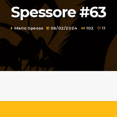
Spessore #63
Mario Spesso
06/02/2024
102
11
mic
today