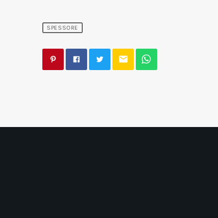
SPESSORE
email