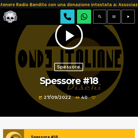
stenere Radio Bandito con una donazione intestata a: Assoc
search
menu
play_arrow
play_arrow
Spessore
Spessore #18
27/09/2022
40
today
Spessore #18