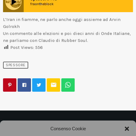
play_arrow
fraontheblock
L’Iran in fiamme, ne parlo anche oggi assieme ad Arvin
Golrokh
Un commento alle elezioni e poi: dieci anni di Onde Italiane,
ne parliamo con Claudio di Rubber Soul.
Post Views:
556
SPESSORE
email
©2025
Associazione Bandito • CF 97882400019 •
Consenso Cookie