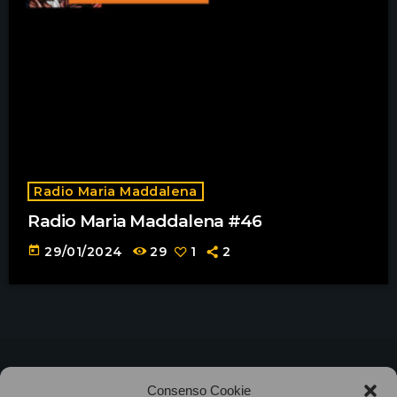
Radio Maria Maddalena
Radio Maria Maddalena #46
today
29/01/2024
29
1
2
©2025
Associazione Bandito • CF 97882400019 •
Consenso Cookie