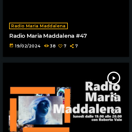
Radio Maria Maddalena
Radio Maria Maddalena #47
today
19/02/2024
38
7
7
play_arrow