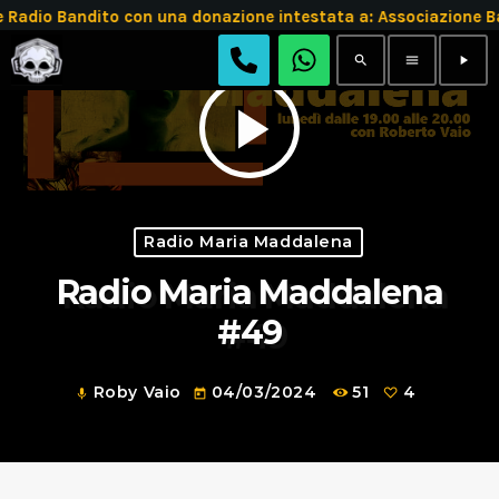
 Radio Bandito con una donazione intestata a: Associazion
search
menu
play_arrow
play_arrow
Radio Maria Maddalena
Radio Maria Maddalena
#49
Roby Vaio
04/03/2024
51
4
mic
today