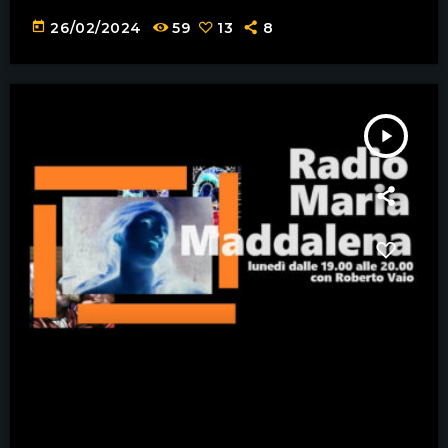
today
26/02/2024
59
13
8
play_arrow