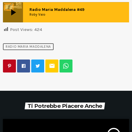
play_arrow
Radio Maria Maddalena #49
Roby Vaio
Post Views:
424
RADIO MARIA MADDALENA
email
Ti Potrebbe Piacere Anche