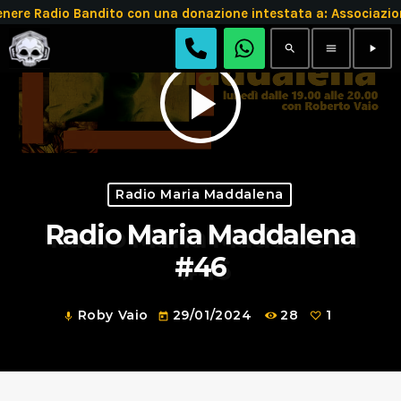
 Radio Bandito con una donazione intestata a: Associazion
search
menu
play_arrow
play_arrow
Radio Maria Maddalena
Radio Maria Maddalena
#46
Roby Vaio
29/01/2024
28
1
mic
today