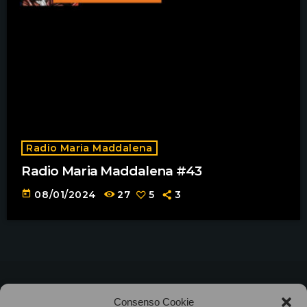
Radio Maria Maddalena
Radio Maria Maddalena #43
today
08/01/2024
27
5
3
©2025
Associazione Bandito • CF 97882400019 •
Consenso Cookie