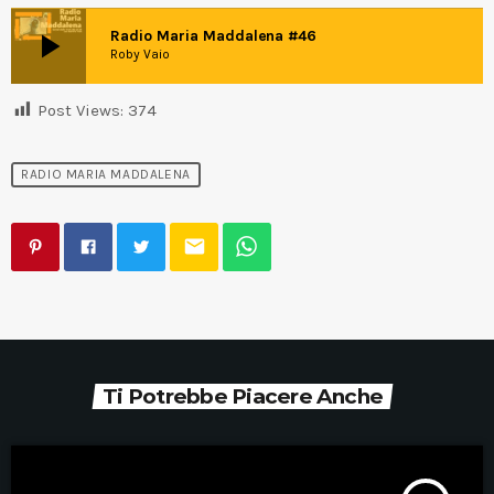
play_arrow
Radio Maria Maddalena #46
Roby Vaio
Post Views:
374
RADIO MARIA MADDALENA
email
Ti Potrebbe Piacere Anche