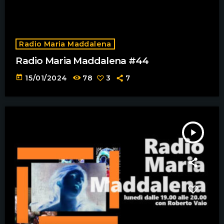
Radio Maria Maddalena
Radio Maria Maddalena #44
today
15/01/2024
78
3
7
play_arrow