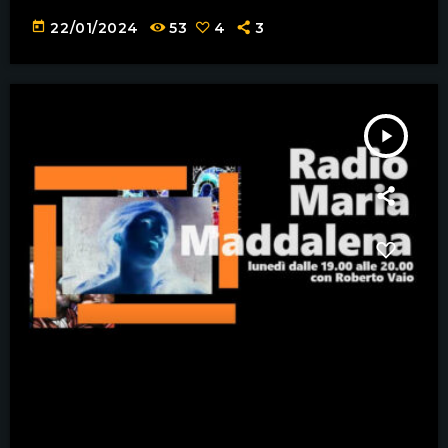
today
22/01/2024
53
4
3
play_arrow