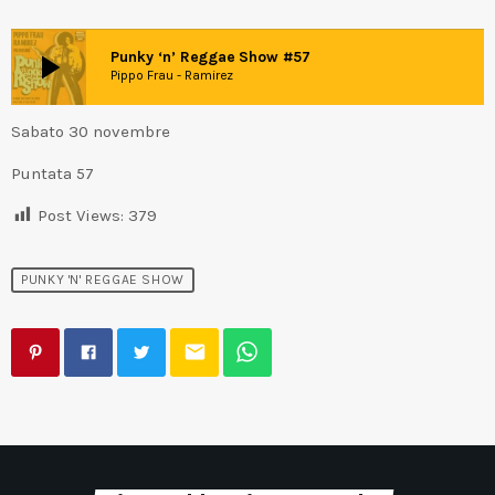
play_arrow
Punky ‘n’ Reggae Show #57
Pippo Frau - Ramirez
Sabato 30 novembre
Puntata 57
Post Views:
379
PUNKY 'N' REGGAE SHOW
email