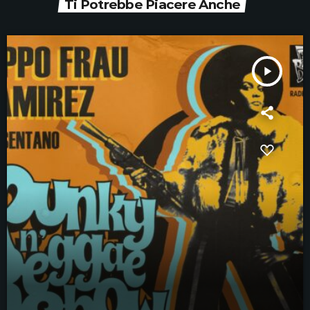
Ti Potrebbe Piacere Anche
play_arrow