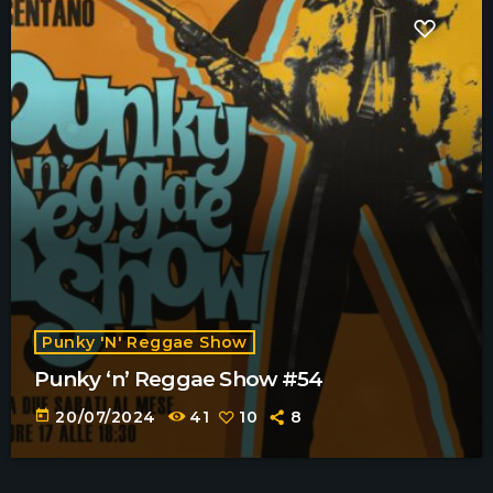
Punky 'n' Reggae Show
Punky ‘n’ Reggae Show #54
today
20/07/2024
41
10
8