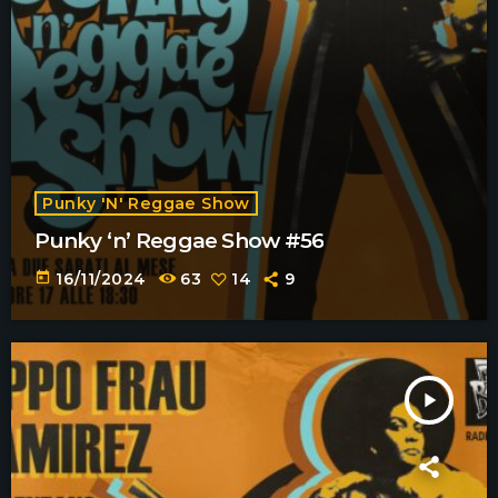
Punky 'n' Reggae Show
Punky ‘n’ Reggae Show #56
today
16/11/2024
63
14
9
play_arrow