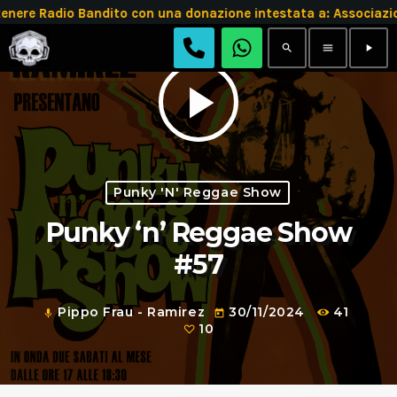
e Radio Bandito con una donazione intestata a: Associazio
search
menu
play_arrow
play_arrow
Punky 'n' Reggae Show
Punky ‘n’ Reggae Show
#57
Pippo Frau - Ramirez
30/11/2024
41
mic
today
10