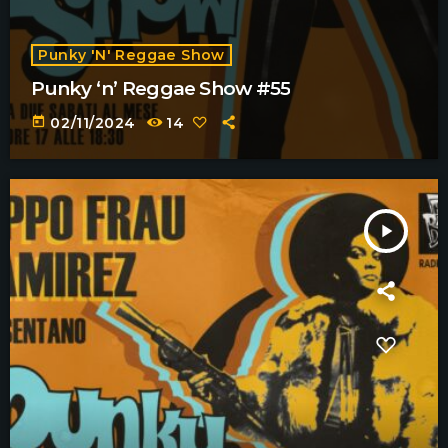
Punky 'n' Reggae Show
Punky ‘n’ Reggae Show #55
today
02/11/2024
14
play_arrow