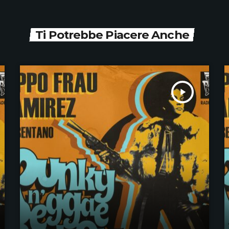
Ti Potrebbe Piacere Anche
play_arrow