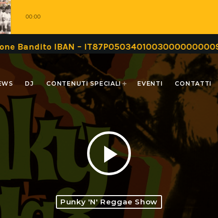
00:00
ndito IBAN – IT87P0503401003000000000999 oppure
EWS
DJ
CONTENUTI SPECIALI
EVENTI
CONTATTI
play_arrow
Punky 'n' Reggae Show