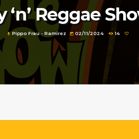
 ‘n’ Reggae Sh
Pippo Frau - Ramirez
02/11/2024
14
mic
today