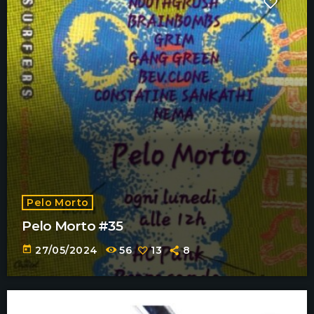
Pelo Morto
Pelo Morto #35
today
27/05/2024
56
13
8