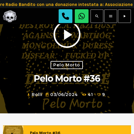
 Radio Bandito con una donazione intestata a: Associazion
search
menu
play_arrow
play_arrow
Pelo Morto
Pelo Morto #36
Rolli
03/06/2024
41
9
mic
today
Pelo Morto #36