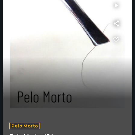
play_arrow
Pelo Morto