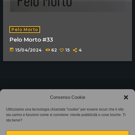
Pelo Morto
Pelo Morto #33
today
15/04/2024
62
15
4
©2025
Associazione Bandito • CF 97882400019 •
Consenso Cookie
Privacy Policy
•
Cookie Policy (UE)
• Protocollo
Utilizziamo una tecnologia chiamata "cookie" per essere sicuri che il sito
sia carino e funzioni come si conviene: niente pubblicità o cose losche. Ti
SIAE 7425
sta bene?