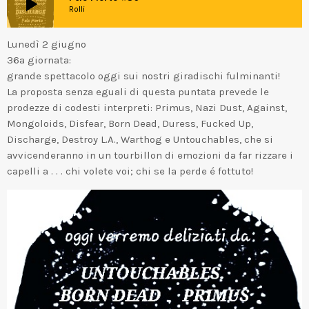
play_arrow
Rolli
Lunedì 2 giugno
36a giornata:
grande spettacolo oggi sui nostri giradischi fulminanti!
La proposta senza eguali di questa puntata prevede le
prodezze di codesti interpreti: Primus, Nazi Dust, Against,
Mongoloids, Disfear, Born Dead, Duress, Fucked Up,
Discharge, Destroy L.A., Warthog e Untouchables, che si
avvicenderanno in un tourbillon di emozioni da far rizzare i
capelli a . . . chi volete voi; chi se la perde é fottuto!