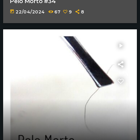
Pelo Morto #34
today
22/04/2024
67
9
8
play_arrow