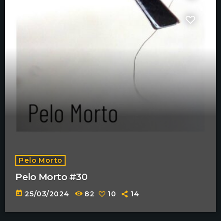
Pelo Morto
Pelo Morto #30
today
25/03/2024
82
10
14