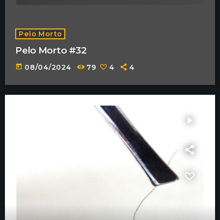
Pelo Morto
Pelo Morto #32
today
08/04/2024
79
4
4
play_arrow