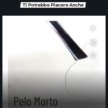
Ti Potrebbe Piacere Anche
play_arrow