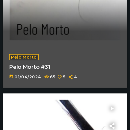
Pelo Morto
Pelo Morto #31
today
01/04/2024
65
5
4
play_arrow