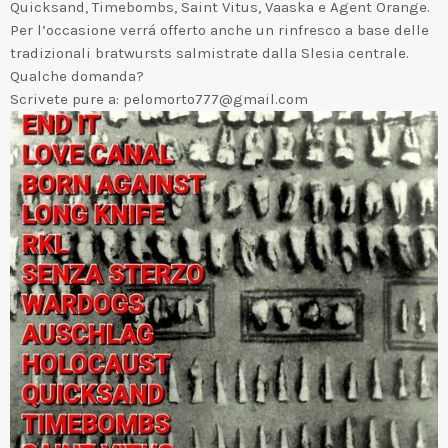
Quicksand, Timebombs, Saint Vitus, Vaaska e Agent Orange.
Per l’occasione verrá offerto anche un rinfresco a base delle
tradizionali bratwursts salmistrate dalla Slesia centrale.
Qualche domanda?
Scrivete pure a: pelomorto777@gmail.com