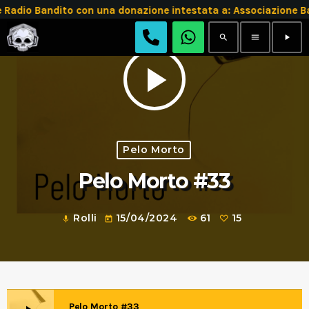
Radio Bandito con una donazione intestata a: Associazione
search
menu
play_arrow
play_arrow
Pelo Morto
Pelo Morto #33
Rolli
15/04/2024
61
15
mic
today
Pelo Morto #33