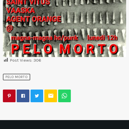
Post Views:
306
PELO MORTO
email