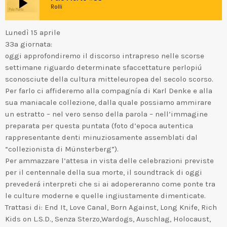
play_arrow
Rolli
Lunedì 15 aprile
33a giornata:
oggi approfondiremo il discorso intrapreso nelle scorse
settimane riguardo determinate sfaccettature perlopiú
sconosciute della cultura mitteleuropea del secolo scorso.
Per farlo ci affideremo alla compagnía di Karl Denke e alla
sua maniacale collezione, dalla quale possiamo ammirare
un estratto – nel vero senso della parola – nell’immagine
preparata per questa puntata (foto d’epoca autentica
rappresentante denti minuziosamente assemblati dal
“collezionista di Münsterberg”).
Per ammazzare l’attesa in vista delle celebrazioni previste
per il centennale della sua morte, il soundtrack di oggi
prevederá interpreti che si ai adopereranno come ponte tra
le culture moderne e quelle ingiustamente dimenticate.
Trattasi di: End It, Love Canal, Born Against, Long Knife, Rich
Kids on L.S.D., Senza Sterzo,Wardogs, Auschlag, Holocaust,