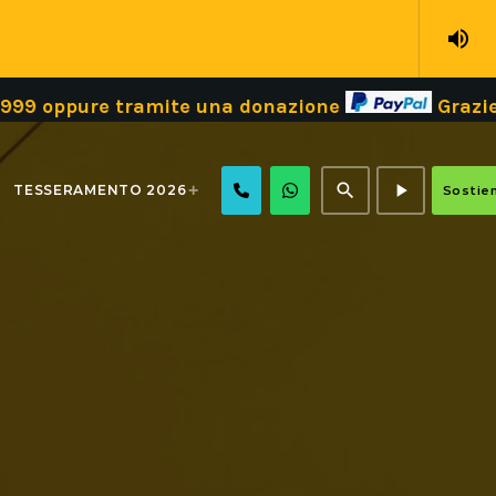
volume_up
e tramite una donazione
Grazie!
Dona il
search
play_arrow
TESSERAMENTO 2026
Sostien