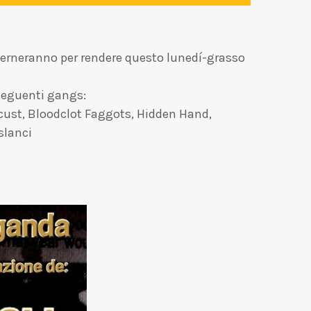
alterneranno per rendere questo lunedí-grasso
 seguenti gangs:
Locust, Bloodclot Faggots, Hidden Hand,
slanci