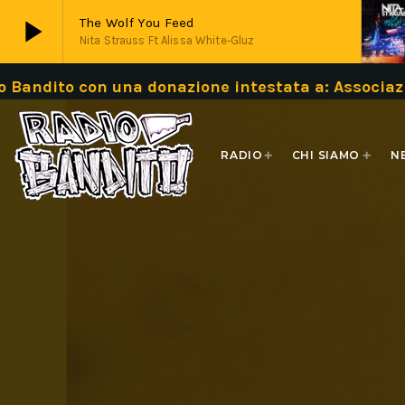
play_arrow
The Wolf You Feed
Nita Strauss Ft Alissa White‐Gluz
 con una donazione intestata a: Associazione Ba
play_arrow
Live
RADIO
CHI SIAMO
N