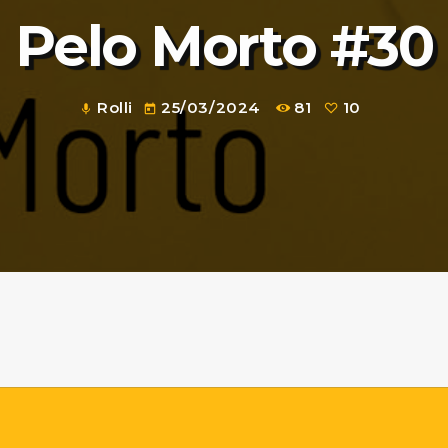
Pelo Morto #30
Rolli
25/03/2024
81
10
mic
today