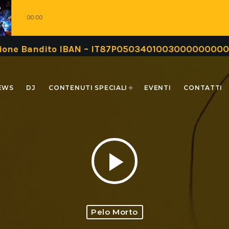
00:00
ndito IBAN – IT87P0503401003000000000999 oppur
EWS
DJ
CONTENUTI SPECIALI
EVENTI
CONTATTI
play_arrow
Pelo Morto