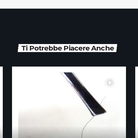
Ti Potrebbe Piacere Anche
play_arrow