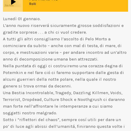
play_arrow
Rolli
Lunedì 01 gennaio.
L’anno nuovo riserverá sicuramente grosse soddisfazioni e
gradite sorprese . . . a chi ci vuol credere.
A tutti gli altri consigliamo l’ascolto di Pelo Morto a
cominciare da subito – anche con mal di testa, di mare, di
corpo, e mestruazioni varie – per andare incontro ad un’altro
anno di decomposizione umana ben attrezzati.
Nella puntata di oggi ci costruiremo una corazza degna di
Potemkin e nel fare ció ci faremo supportare dalle gesta di
alcuni guerrieri della notte polare, nella quale il nostro
genere si trova ormai da decenni.
Una Bestia Incontrolable, Tragedy, Dazzling Killmen, Voids,
Terrorist, Dropdead, Culture Shock e Noothgrush ci daranno
man forte nell’affrontare le intemperanze a cui siamo
soggetti nostro malgrado.
Sotto i “riflettori del chaos”, sempre cosí utili per dare un
po’ di luce agli abissi dell’umanitá, finiranno questa volte i