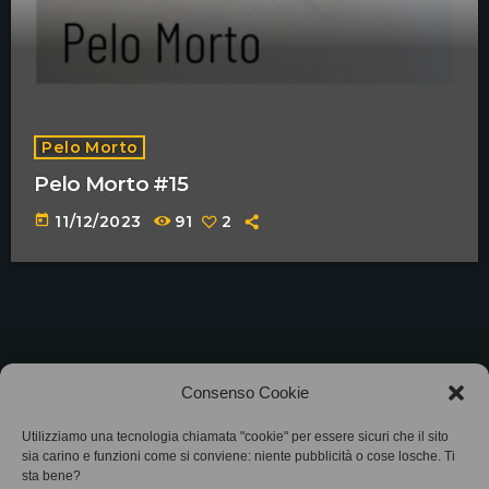
Pelo Morto
Pelo Morto #15
today
11/12/2023
91
2
©2025
Associazione Bandito • CF 97882400019 •
Consenso Cookie
Privacy Policy
•
Cookie Policy (UE)
• Protocollo
Utilizziamo una tecnologia chiamata "cookie" per essere sicuri che il sito
sia carino e funzioni come si conviene: niente pubblicità o cose losche. Ti
SIAE 7425
sta bene?