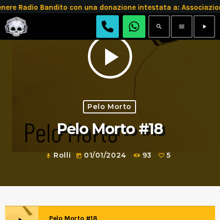
e Radio Bandito con una donazione intestata a: Associazio
search
menu
play_arrow
play_arrow
Pelo Morto
Pelo Morto #18
Rolli
01/01/2024
93
5
mic
today
Pelo Morto #18