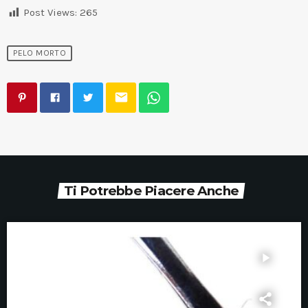
Post Views:
265
PELO MORTO
email
Ti Potrebbe Piacere Anche
play_arrow