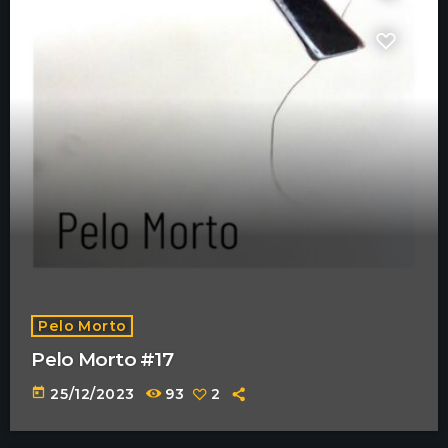
Pelo Morto
Pelo Morto #17
today
25/12/2023
93
2