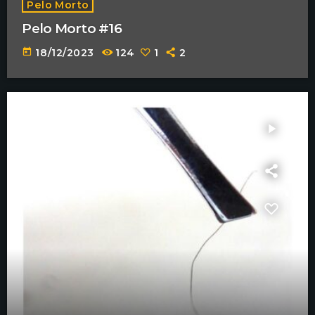
Pelo Morto
Pelo Morto #16
today
18/12/2023
124
1
2
play_arrow