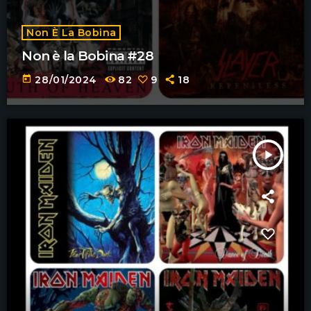
Non È La Bobina
Non è la Bobina #28
today
28/01/2024
82
9
18
play_arrow