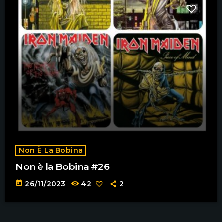
Non È La Bobina
Non è la Bobina #26
today
26/11/2023
42
2