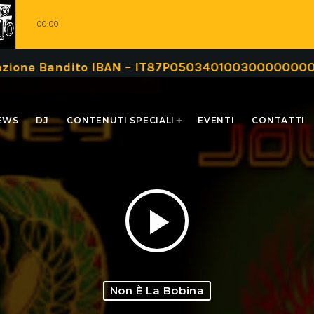
00:00
 Bandito IBAN – IT87P0503401003000000000999 opp
EWS
DJ
CONTENUTI SPECIALI
EVENTI
CONTATTI
play_arrow
Non È La Bobina