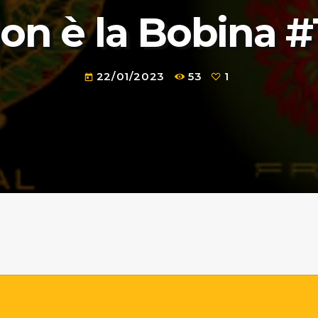
on è la Bobina #
22/01/2023
53
1
today