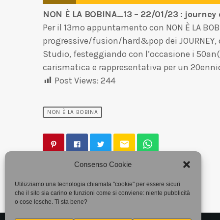
NON È LA BOBINA_13 – 22/01/23 : journey
Per il 13mo appuntamento con NON È LA BOBI
progressive/fusion/hard&pop dei JOURNEY, qu
Studio, festeggiando con l’occasione i 50an(n)
carismatica e rappresentativa per un 20ennio,
Post Views:
244
NON È LA BOBINA
email
Consenso Cookie
Utilizziamo una tecnologia chiamata "cookie" per essere sicuri
che il sito sia carino e funzioni come si conviene: niente pubblicità
o cose losche. Ti sta bene?