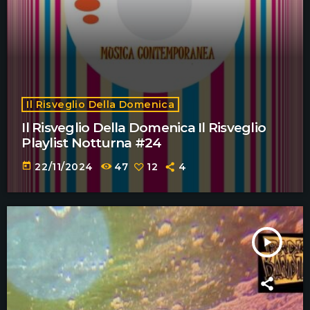
Il Risveglio Della Domenica
Il Risveglio Della Domenica Il Risveglio
Playlist Notturna #24
today
22/11/2024
47
12
4
play_arrow