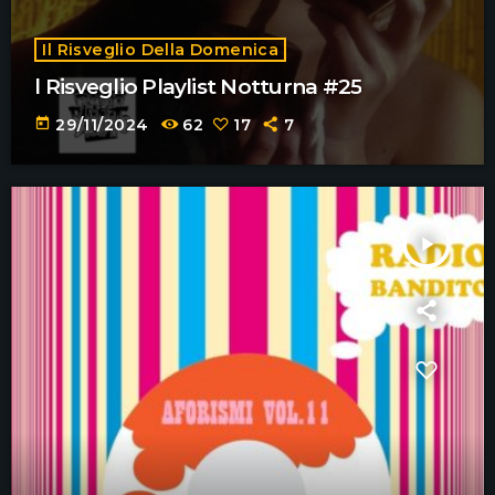
Il Risveglio Della Domenica
l Risveglio Playlist Notturna #25
today
29/11/2024
62
17
7
play_arrow