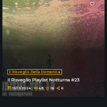
Il Risveglio Della Domenica
Il Risveglio Playlist Notturna #23
today
15/11/2024
48
16
6