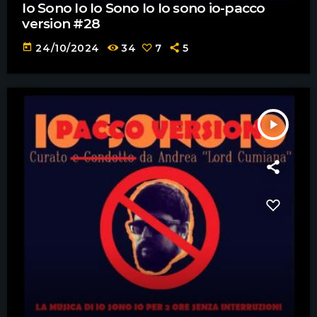
Io Sono Io Io Sono Io Io sono io-pacco
version #28
today
24/10/2024
34
7
5
play_arrow