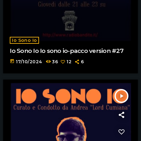
Io Sono Io
Io Sono Io Io sono io-pacco version #27
today
17/10/2024
36
12
6
play_arrow