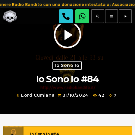
e Radio Bandito con una donazione intestata a: Associazio
search
menu
play_arrow
play_arrow
Io Sono Io
Io Sono Io #84
Lord Cumiana
31/10/2024
42
7
mic
today
Io Sono Io #84