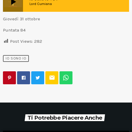
play_arrow
Lord Cumiana
Giovedì 31 ottobre
Puntata 84
Post Views:
282
IO SONO IO
email
Ti Potrebbe Piacere Anche