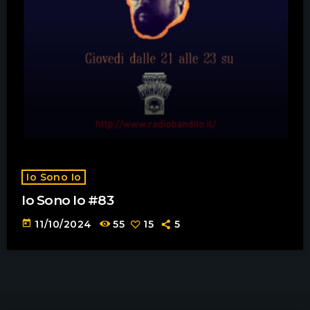
Io Sono Io
Io Sono Io #83
today
11/10/2024
55
15
5