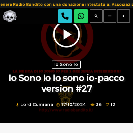
re Radio Bandito con una donazione intestata a: Associazi
search
menu
play_arrow
play_arrow
Io Sono Io
Io Sono Io Io sono io-pacco
version #27
Lord Cumiana
17/10/2024
36
12
mic
today