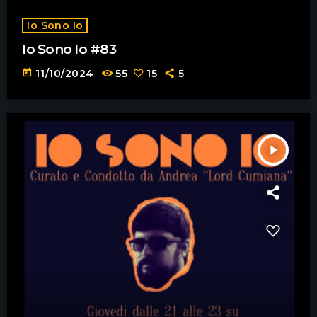
Io Sono Io
Io Sono Io #83
today
11/10/2024
55
15
5
play_arrow