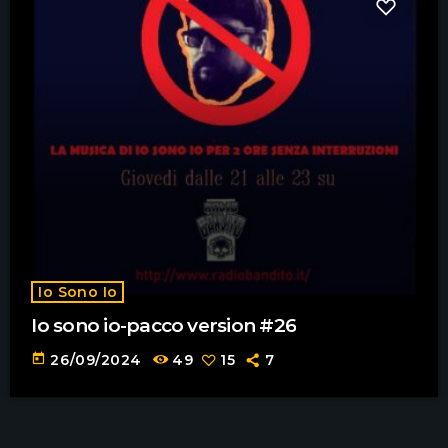
Io Sono Io
Io sono io-pacco version #26
today
26/09/2024
49
15
7