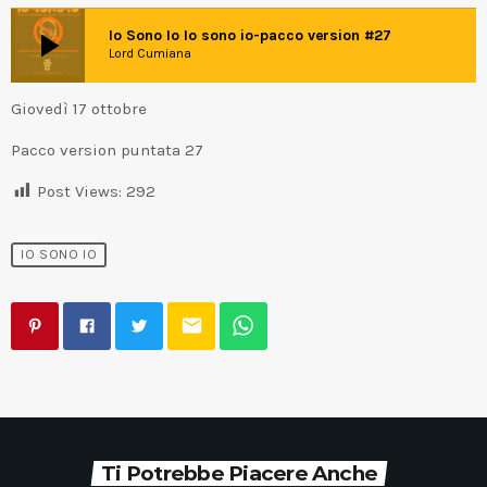
play_arrow
Io Sono Io Io sono io-pacco version #27
Lord Cumiana
Giovedì 17 ottobre
Pacco version puntata 27
Post Views:
292
IO SONO IO
email
Ti Potrebbe Piacere Anche