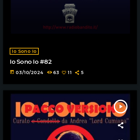
Io Sono Io
Io Sono Io #82
today
03/10/2024
63
11
5
play_arrow