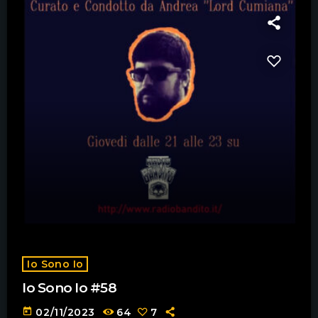
Io Sono Io
Io Sono Io #58
today
02/11/2023
64
7