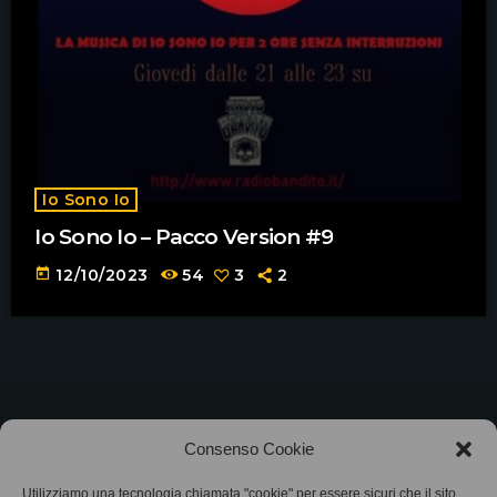
Io Sono Io
Io Sono Io – Pacco Version #9
today
12/10/2023
54
3
2
©2025
Associazione Bandito • CF 97882400019 •
Consenso Cookie
Privacy Policy
•
Cookie Policy (UE)
• Protocollo
Utilizziamo una tecnologia chiamata "cookie" per essere sicuri che il sito