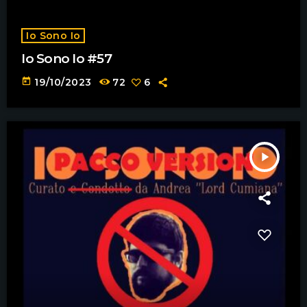
Io Sono Io
Io Sono Io #57
today
19/10/2023
72
6
play_arrow