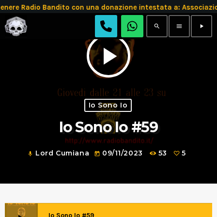
re Radio Bandito con una donazione intestata a: Associazi
search
menu
play_arrow
play_arrow
Io Sono Io
Io Sono Io #59
Lord Cumiana
09/11/2023
53
5
mic
today
Io Sono Io #59