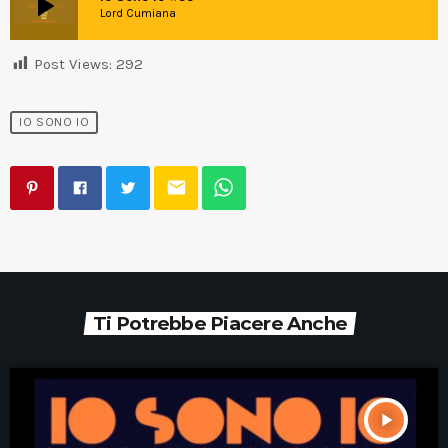
play_arrow
Lord Cumiana
Post Views:
292
IO SONO IO
email
Ti Potrebbe Piacere Anche
play_arrow