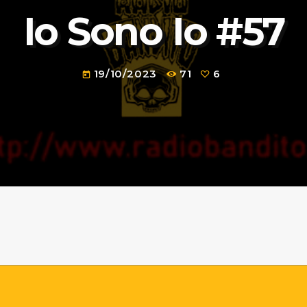
Io Sono Io #57
19/10/2023
71
6
today