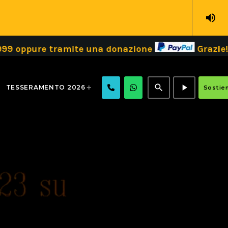
volume_up
e tramite una donazione
Grazie!
Dona i
search
play_arrow
TESSERAMENTO 2026
Sostien