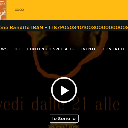
00:00
andito IBAN – IT87P0503401003000000000999 oppur
EWS
DJ
CONTENUTI SPECIALI
EVENTI
CONTATTI
play_arrow
Io Sono Io