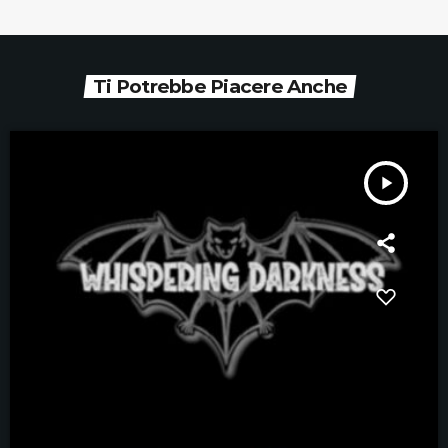
Ti Potrebbe Piacere Anche
play_arrow