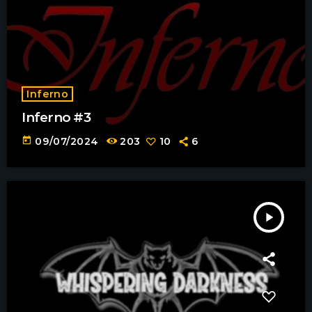
Inferno
Inferno #3
today
09/07/2024
203
10
6
play_arrow