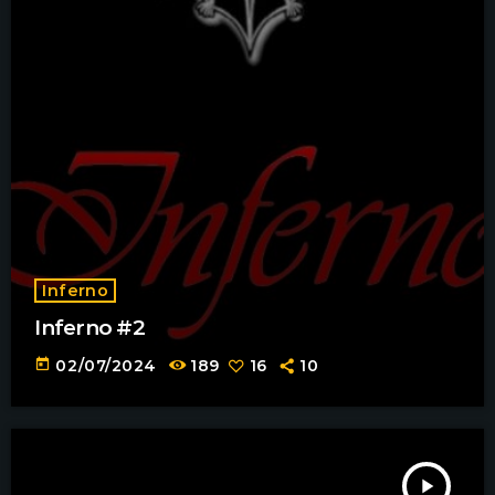
Inferno
Inferno #2
today
02/07/2024
189
16
10
play_arrow