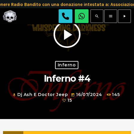
e Radio Bandito con una donazione intestata a: Associazio
search
menu
play_arrow
play_arrow
Inferno
Inferno #4
Dj Ash E Doctor Jeep
16/07/2024
145
mic
today
15