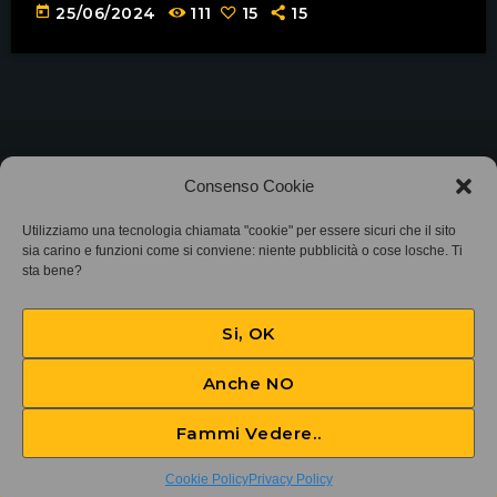
today
25/06/2024
111
15
15
©2025
Associazione Bandito • CF 97882400019 •
Consenso Cookie
Privacy Policy
•
Cookie Policy (UE)
• Protocollo
Utilizziamo una tecnologia chiamata "cookie" per essere sicuri che il sito
sia carino e funzioni come si conviene: niente pubblicità o cose losche. Ti
sta bene?
SIAE 7425
Si, OK
Anche NO
Fammi Vedere..
Santana
play_arrow
keyboard_arrow_right
Cookie Policy
Privacy Policy
Santana