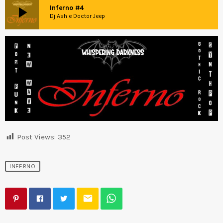
play_arrow
Inferno #4
Dj Ash e Doctor Jeep
Post Views:
352
INFERNO
email