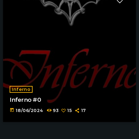
Inferno
Inferno #0
today
18/06/2024
93
15
17