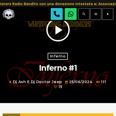
tenere Radio Bandito con una donazione intestata a: Associ
search
menu
play_arrow
play_arrow
Inferno
Inferno #1
Dj Ash E Dj Doctor Jeep
25/06/2024
111
mic
today
15