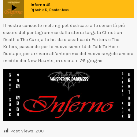
play_arrow
Inferno #1
Dj Ash e Dj Doctor Jeep
Il nostro consueto melting pot dedicato alle sonorità più
oscure del pentagramma: dalla storia targata Christian
Death e The Cure, alle hit da classifica di Editors e The
Killers, passando per le nuove sonorità di Talk To Her e
Ductape, per arrivare all’anteprima del nuovo singolo ancora
inedito dei New Haunts, in uscita il 28 giugno
Post Views:
290