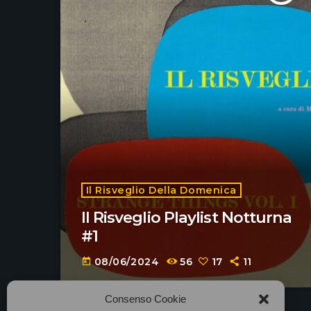
Il Risveglio Della Domenica
Il Risveglio Playlist Notturna
#1
08/06/2024
56
17
11
today
Consenso Cookie