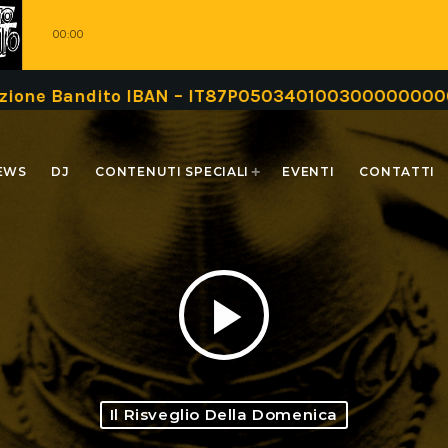
00:00
to IBAN – IT87P0503401003000000000999 oppure t
EWS
DJ
CONTENUTI SPECIALI
EVENTI
CONTATTI
play_arrow
Il Risveglio Della Domenica