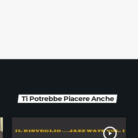
Ti Potrebbe Piacere Anche
play_arrow