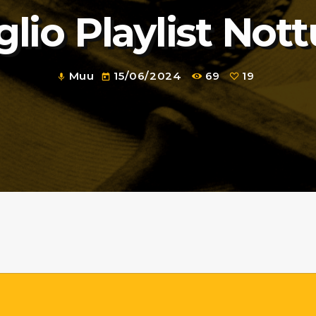
eglio Playlist Not
Muu
15/06/2024
69
19
mic
today