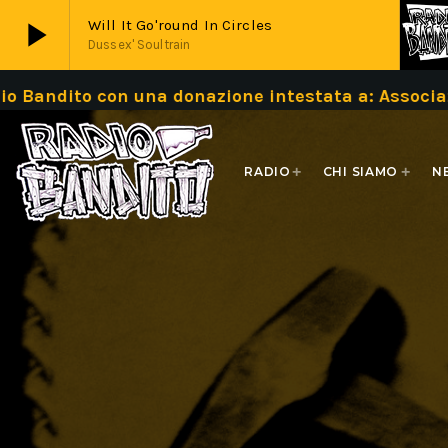
play_arrow
Will It Go'round In Circles
Dussex' Soultrain
n una donazione intestata a: Associazione Bandi
play_arrow
Live
RADIO
CHI SIAMO
N