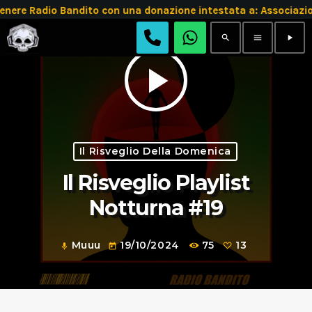
e Radio Bandito con una donazione intestata a: Associazio
search
menu
play_arrow
play_arrow
Il Risveglio Della Domenica
Il Risveglio Playlist
Notturna #19
Muuu
19/10/2024
75
13
mic
today