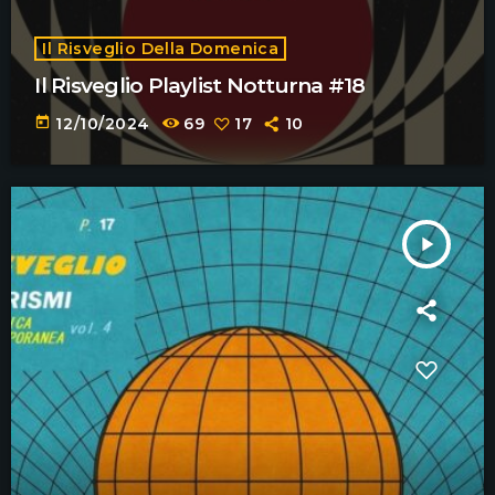
Il Risveglio Della Domenica
Il Risveglio Playlist Notturna #18
today
12/10/2024
69
17
10
play_arrow