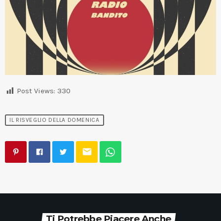
Post Views:
330
IL RISVEGLIO DELLA DOMENICA
email
Ti Potrebbe Piacere Anche