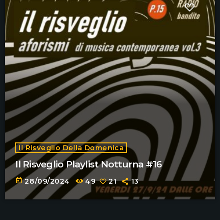
Il Risveglio Della Domenica
Il Risveglio Playlist Notturna #16
today
28/09/2024
49
21
13