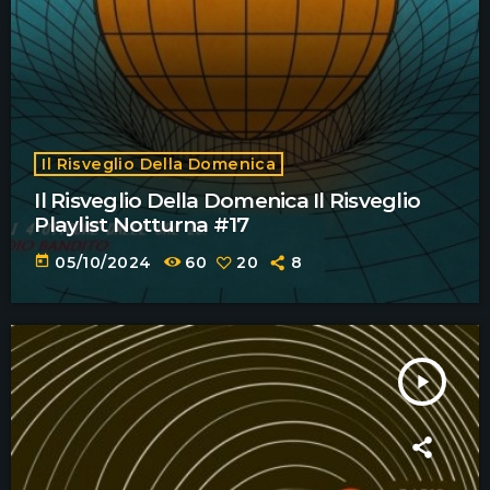
Il Risveglio Della Domenica
Il Risveglio Della Domenica Il Risveglio
Playlist Notturna #17
today
05/10/2024
60
20
8
play_arrow